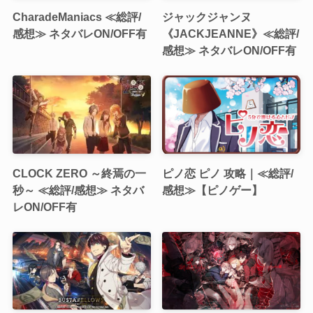
CharadeManiacs ≪総評/
ジャックジャンヌ
感想≫ ネタバレON/OFF有
《JACKJEANNE》≪総評/
感想≫ ネタバレON/OFF有
CLOCK ZERO ～終焉の一
ピノ恋 ピノ 攻略｜≪総評/
秒～ ≪総評/感想≫ ネタバ
感想≫【ピノゲー】
レON/OFF有