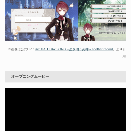
※画像は公式HP『
Re:BIRTHDAY SONG～恋を唄う死神～another record
』より引
用
オープニングムービー