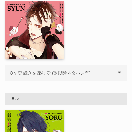
ON ♡ 続きを読む ♡ (※以降ネタバレ有)
ヨル