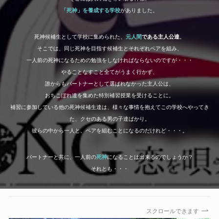
「死神」を養成する学校
がありました。
死神候補生として学校に集められた、
元人間
である主人公達
。
そこでは、同じ死神を目指す候補生とそれぞれペアを組み、
一人前の死神になるための勉強をしなければならないのですが・・・
やることなすこと全てがうまく行かず、
誰からもパートナーとして選ばれなかった主人公は、
おちこぼれ達を集めた特別補習授業を受けることに。
補習に参加している他の死神候補生達は、様々な事情を抱えてこの学校へやってき
た、クセのある男の子達ばかり。
彼らの中から一人と、ペアを組むことになるのだけれど・・・。
パートナーと共に、一人前の
死神
になることは出来るのでしょうか？
それとも・・・
スクロールできます