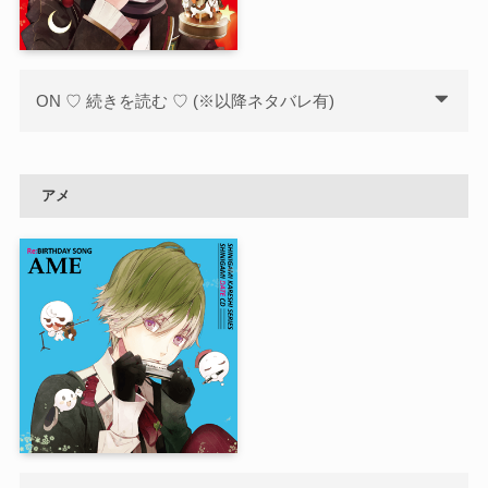
ON ♡ 続きを読む ♡ (※以降ネタバレ有)
アメ