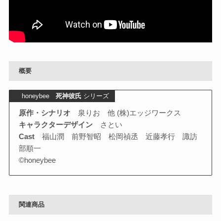
概要
honeybee
死神彼氏
シリーズ
原作・シナリオ
泉りお 他 (株)エッジワークス
キャラクターデザイン
さとい
Cast
福山潤 前野智昭 松岡禎丞 近藤孝行 諏訪
部順一
©honeybee
関連商品