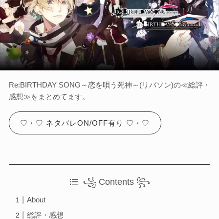
Otome Game
乙女ゲーム
検索
検索
Re:BIRTHDAY SONG～恋を唄う死神～(リバソン)の≪総評・
感想≫をまとめてます。
♡・♡ ネタバレON/OFF有り ♡・♡
꧁ Contents ꧂
About
総評・感想