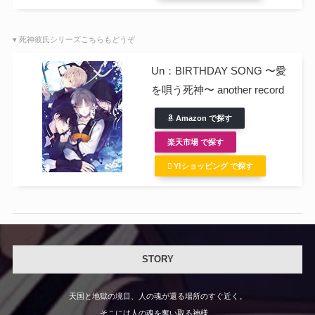
▾ 死神彼氏シリーズこちらもどうぞ
Un：BIRTHDAY SONG 〜愛
を唄う死神〜 another record
Amazon で探す
楽天市場 で探す
Y!ショッピング で探す
STORY
天国と地獄の境目、人の魂が還る場所のすぐ近く。
そこには人の魂を奪い取る神様、