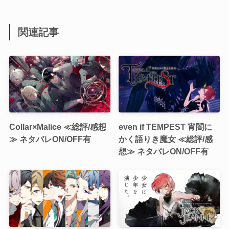
関連記事
Collar×Malice ≪総評/感想
even if TEMPEST 宵闇に
≫ ネタバレON/OFF有
かく語りき魔女 ≪総評/感
想≫ ネタバレON/OFF有