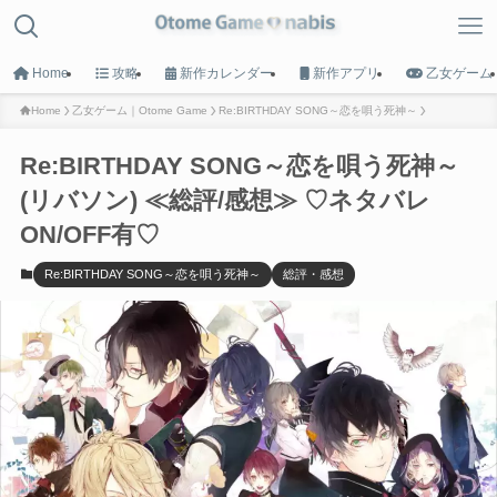
Home
攻略
新作カレンダー
新作アプリ
乙女ゲーム
Home
乙女ゲーム｜Otome Game
Re:BIRTHDAY SONG～恋を唄う死神～
Re:BIRTHDAY SONG～恋を唄う死神～
MENU
(リバソン) ≪総評/感想≫ ♡ネタバレ
ON/OFF有♡
HOME
トップへ戻る
Re:BIRTHDAY SONG～恋を唄う死神～
総評・感想
Game List
攻略タイトル一覧
Calender
新作カレンダー