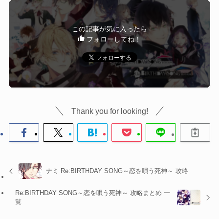
この記事が気に入ったら
フォローしてね！
Thank you for looking!
ナミ Re:BIRTHDAY SONG～恋を唄う死神～ 攻略
Re:BIRTHDAY SONG～恋を唄う死神～ 攻略まとめ 一
覧