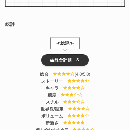
総評
≪総評≫
総合評価 S
総合
(
4.
0/5.0)
ストーリー
キャラ
糖度
スチル
世界観/設定
ボリューム
斬新さ