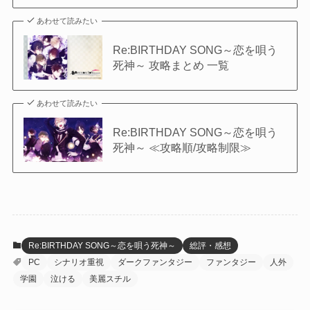
あわせて読みたい
Re:BIRTHDAY SONG～恋を唄う
死神～ 攻略まとめ 一覧
あわせて読みたい
Re:BIRTHDAY SONG～恋を唄う
死神～ ≪攻略順/攻略制限≫
Re:BIRTHDAY SONG～恋を唄う死神～
総評・感想
PC
シナリオ重視
ダークファンタジー
ファンタジー
人外
学園
泣ける
美麗スチル