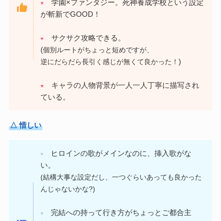
学園×ファンタジー。死神養成学校という設定
♥
が斬新でGOOD！
サクサク攻略できる。
♥
(
個別ルートがちょっと短めですが、
)
逆にだらだら長引く感じが無くて良かった！
キャラの人物背景が一人一人丁寧に描写され
♥
ている。
△ 惜しい
ヒロインの歌がメインなのに、挿入歌がな
♥
い。
(結構大事な設定だし、一つぐらいあっても良かった
んじゃないかな?)
完結への持って行き方がちょっとご都合主
♥