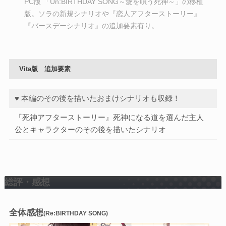
PC版 「Un:BIRTHDAY SONG～愛を唄う死神～」の移植
版。ソラの新規シナリオや『恋人アフターストーリー』
『バースデーシナリオ』の追加要素有り。
Vita版 追加要素
♥ 本編のその後を描いたおまけシナリオも収録！
『死神アフターストーリー』死神になる道を選んだ主人
公とキャラクターのその後を描いたシナリオ
総評・感想
全体感想
(
Re:BIRTHDAY SONG
)