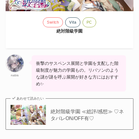
Switch
Vita
PC
絶対階級学園
衝撃のサスペンス展開と学園を支配した階
級制度が魅力の学園もの。リバソンのよう
nabis
な謎が謎を呼ぶ展開が好きな方にはおすす
め✨
あわせて読みたい
絶対階級学園 ≪総評/感想≫ ♡ネ
タバレON/OFF有♡