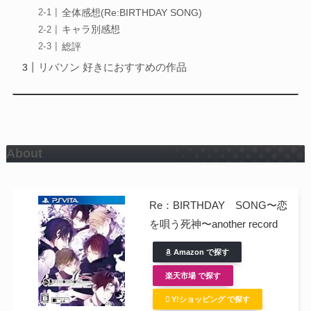
全体感想(Re:BIRTHDAY SONG)
キャラ別感想
総評
リバソン 好きにおすすめの作品
About
Re：BIRTHDAY SONG〜恋
を唄う死神〜another record
Amazon で探す
楽天市場 で探す
Y!ショッピング で探す