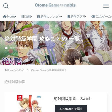
Home
攻略
新作カレンダー
新作アプリ
乙女ゲーム
MENU
絶対階級学園 攻略まとめ 一覧
絶対階級学園
HOME
トップへ戻る
Home
乙女ゲーム｜Otome Game
絶対階級学園
Game List
攻略タイトル一覧
絶対階級学園
Calender
絶対階級学園 – Switch
新作カレンダー
Amazon で探す