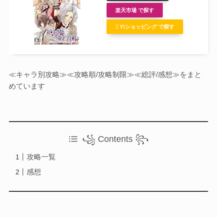
Otome Game
楽天市場 で探す
乙女ゲーム
Y!ショッピング で探す
検索
検索
≪キャラ別攻略≫≪攻略順/攻略制限≫≪総評/感想≫をまと
めています
꧁ Contents ꧂
攻略一覧
感想