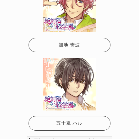
加地 壱波
五十嵐 ハル