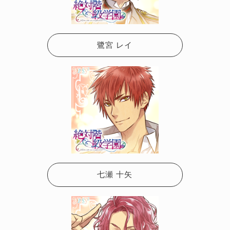
鷺宮 レイ
七瀬 十矢