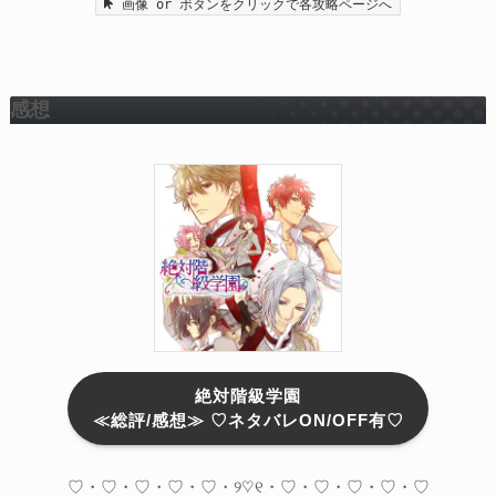
画像 or ボタンをクリックで各攻略ページへ
感想
絶対階級学園
≪総評/感想≫ ♡ネタバレON/OFF有♡
♡・♡・♡・♡・♡・୨♡୧・♡・♡・♡・♡・♡