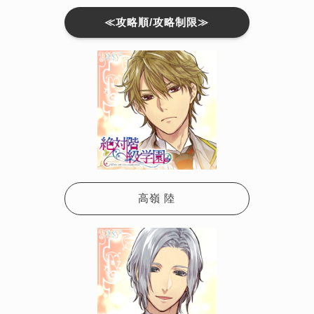
≪攻略順/攻略制限≫
高嶺 陸