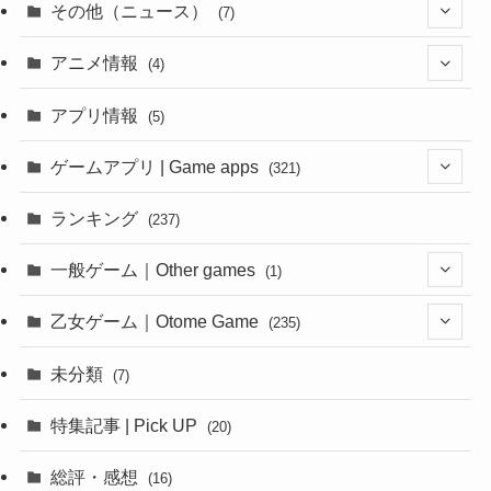
その他（ニュース）
(7)
(1)
アニメ情報
(4)
(1)
(1)
アプリ情報
(5)
(4)
ゲームアプリ | Game apps
(321)
(1)
ランキング
(237)
(1)
一般ゲーム｜Other games
(1)
(8)
(1)
乙女ゲーム｜Otome Game
(235)
(1)
(10)
未分類
(7)
(1)
(12)
特集記事 | Pick UP
(20)
(6)
(10)
総評・感想
(16)