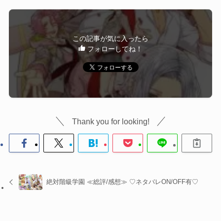
この記事が気に入ったら
フォローしてね！
Thank you for looking!
絶対階級学園 ≪総評/感想≫ ♡ネタバレON/OFF有♡