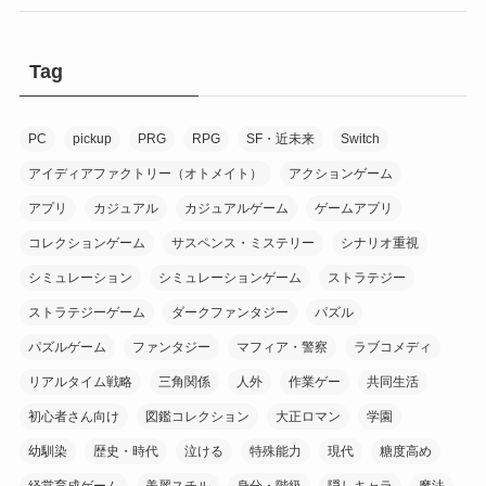
(2)
(6)
(8)
(1)
(7)
(7)
Tag
(1)
(1)
(1)
(7)
PC
pickup
PRG
RPG
SF・近未来
Switch
(2)
(1)
(9)
アイディアファクトリー（オトメイト）
アクションゲーム
(10)
アプリ
カジュアル
カジュアルゲーム
ゲームアプリ
(20)
コレクションゲーム
サスペンス・ミステリー
シナリオ重視
(6)
(1)
シミュレーション
シミュレーションゲーム
ストラテジー
(16)
(1)
ストラテジーゲーム
ダークファンタジー
パズル
(9)
(8)
パズルゲーム
ファンタジー
マフィア・警察
ラブコメディ
(1)
リアルタイム戦略
三角関係
人外
作業ゲー
共同生活
(3)
(8)
初心者さん向け
図鑑コレクション
大正ロマン
学園
(10)
幼馴染
歴史・時代
泣ける
特殊能力
現代
糖度高め
(7)