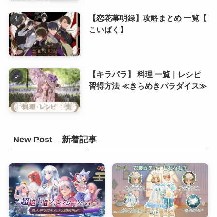
(8)
【恋花幕明録】攻略まとめ 一覧【
こいばく】
【キラパラ】 料理 一覧｜レシピ
習得方法 ≪きらめきパラダイス≫
New Post – 新着記事