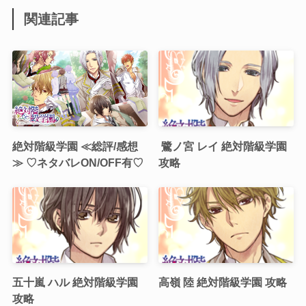
関連記事
絶対階級学園 ≪総評/感想
鷺ノ宮 レイ 絶対階級学園
≫ ♡ネタバレON/OFF有♡
攻略
五十嵐 ハル 絶対階級学園
高嶺 陸 絶対階級学園 攻略
攻略