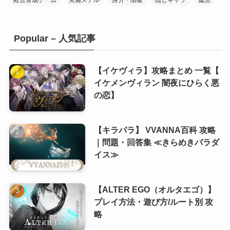
経営育成ゲーム
美麗スチル
身分・階級
隠しキャラ
魔法
(20)
Popular – 人気記事
(10)
(10)
(1)
(10)
【イケヴィラ】攻略まとめ 一覧【
イケメンヴィラン 闇夜にひらく悪
(11)
の恋】
(8)
(6)
【キラパラ】 VVANNA百科 攻略
(8)
(5)
｜問題・回答集 ≪きらめきパラダ
(7)
(5)
イス≫
(8)
【ALTER EGO（オルタエゴ）】
(8)
プレイ方法・遊び方/ルート別 攻
略
(8)