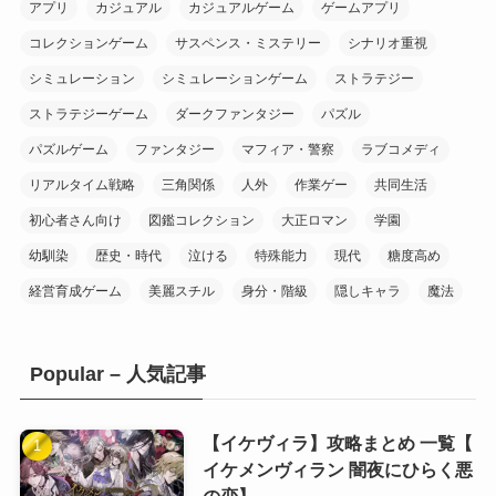
(10)
アプリ
カジュアル
カジュアルゲーム
ゲームアプリ
(20)
コレクションゲーム
サスペンス・ミステリー
シナリオ重視
(6)
(1)
シミュレーション
シミュレーションゲーム
ストラテジー
(16)
(1)
ストラテジーゲーム
ダークファンタジー
パズル
(9)
(8)
パズルゲーム
ファンタジー
マフィア・警察
ラブコメディ
(1)
リアルタイム戦略
三角関係
人外
作業ゲー
共同生活
(3)
(8)
初心者さん向け
図鑑コレクション
大正ロマン
学園
(10)
幼馴染
歴史・時代
泣ける
特殊能力
現代
糖度高め
(7)
経営育成ゲーム
美麗スチル
身分・階級
隠しキャラ
魔法
(20)
Popular – 人気記事
(10)
(10)
(1)
(10)
【イケヴィラ】攻略まとめ 一覧【
イケメンヴィラン 闇夜にひらく悪
(11)
の恋】