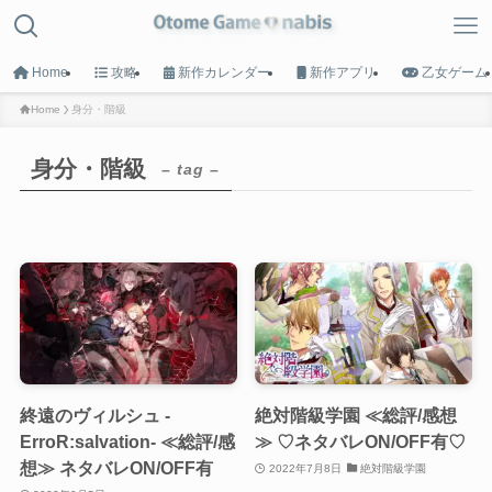
Home
攻略
新作カレンダー
新作アプリ
乙女ゲーム
Home
身分・階級
MENU
身分・階級
– tag –
HOME
トップへ戻る
Game List
攻略タイトル一覧
Calender
終遠のヴィルシュ -
絶対階級学園 ≪総評/感想
新作カレンダー
ErroR:salvation- ≪総評/感
≫ ♡ネタバレON/OFF有♡
想≫ ネタバレON/OFF有
2022年7月8日
絶対階級学園