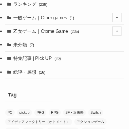
(1)
ランキング
(239)
(1)
一般ゲーム｜Other games
(1)
(8)
(1)
乙女ゲーム｜Otome Game
(235)
(1)
(10)
未分類
(7)
(1)
(12)
特集記事 | Pick UP
(20)
(6)
(10)
総評・感想
(16)
(2)
(6)
(8)
(1)
(7)
(7)
Tag
(1)
(1)
(1)
(7)
PC
pickup
PRG
RPG
SF・近未来
Switch
(2)
(1)
(9)
アイディアファクトリー（オトメイト）
アクションゲーム