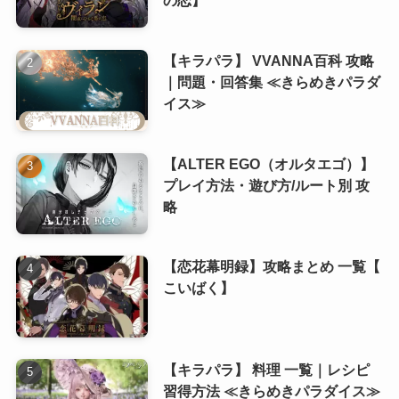
(8)
(6)
【キラパラ】 VVANNA百科 攻略
(8)
(5)
｜問題・回答集 ≪きらめきパラダ
(7)
(5)
イス≫
(8)
【ALTER EGO（オルタエゴ）】
(8)
プレイ方法・遊び方/ルート別 攻
略
(8)
(8)
【恋花幕明録】攻略まとめ 一覧【
こいばく】
【キラパラ】 料理 一覧｜レシピ
習得方法 ≪きらめきパラダイス≫