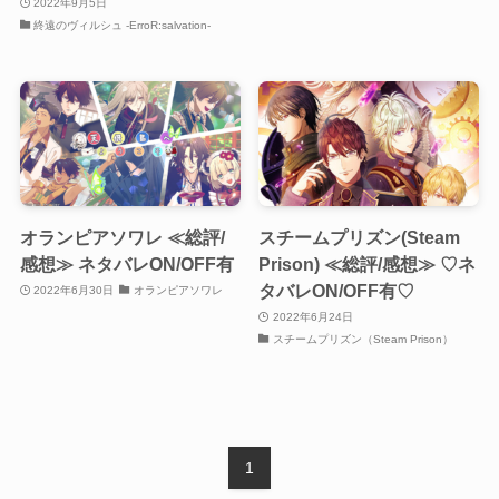
2022年9月5日
Otome Game
終遠のヴィルシュ -ErroR:salvation-
乙女ゲーム
検索
検索
オランピアソワレ ≪総評/
スチームプリズン(Steam
感想≫ ネタバレON/OFF有
Prison) ≪総評/感想≫ ♡ネ
タバレON/OFF有♡
2022年6月30日
オランピアソワレ
2022年6月24日
スチームプリズン（Steam Prison）
1