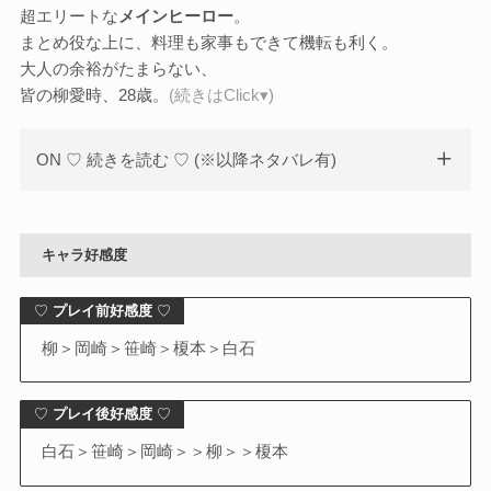
超エリートな
メインヒーロー
。
まとめ役な上に、料理も家事もできて機転も利く。
大人の余裕がたまらない、
皆の柳愛時、28歳。
(続きはClick▾)
ON ♡ 続きを読む ♡ (※以降ネタバレ有)
キャラ好感度
♡
プレイ前好感度
♡
柳＞岡崎＞笹崎＞榎本＞白石
♡
プレイ後好感度
♡
白石＞笹崎＞岡崎＞＞柳＞＞榎本