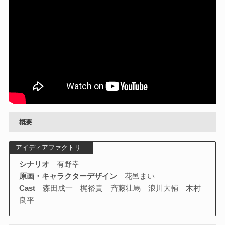
概要
アイディアファクトリ―
シナリオ
有野幸
原画・キャラクターデザイン
花邑まい
Cast
森田成一 梶裕貴 斉藤壮馬 浪川大輔 木村
良平