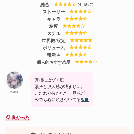
総合
(
4.4
/5.0)
ストーリー
キャラ
糖度
スチル
世界観/設定
ボリューム
斬新さ
個人的おすすめ度
真相に近づく度、
緊張と没入感が凄まじい。
nabis
こだわり抜かれた世界観が
今でも心に焼き付いてる
🐈‍⬛
◎ 良かった