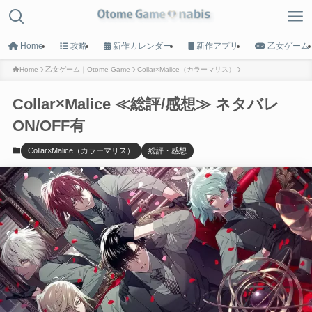
Home
攻略
新作カレンダー
新作アプリ
乙女ゲーム
Home
乙女ゲーム｜Otome Game
Collar×Malice（カラーマリス）
Collar×Malice ≪総評/感想≫ ネタバレ
MENU
ON/OFF有
HOME
Collar×Malice（カラーマリス）
総評・感想
トップへ戻る
Game List
攻略タイトル一覧
Calender
新作カレンダー