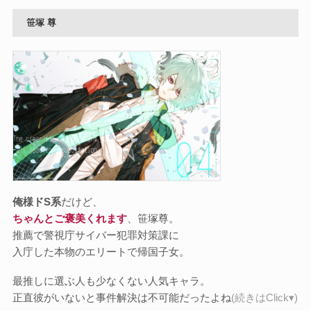
笹塚 尊
俺様ドS系
だけど、
ちゃんとご褒美くれます
、笹塚尊。
推薦で警視庁サイバー犯罪対策課に
入庁した本物のエリートで帰国子女。
最推しに選ぶ人も少なくない人気キャラ。
正直彼がいないと事件解決は不可能だったよね
(続きはClick▾)