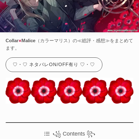
Otome Game
乙女ゲーム
検索
検索
Collar
×
Malice
（カラーマリス）の≪総評・感想≫をまとめて
ます。
♡・♡ ネタバレON/OFF有り ♡・♡
꧁ Contents ꧂