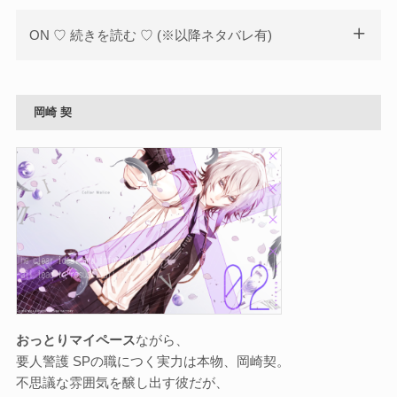
ON ♡ 続きを読む ♡ (※以降ネタバレ有)
岡崎 契
おっとりマイペース
ながら、
要人警護 SPの職につく実力は本物、岡崎契。
不思議な雰囲気を醸し出す彼だが、