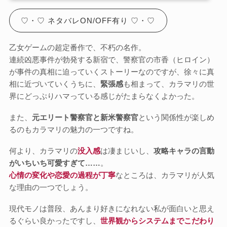
♡・♡ ネタバレON/OFF有り ♡・♡
乙女ゲームの超定番作で、不朽の名作。
連続凶悪事件が勃発する新宿で、警察官の市香（ヒロイン）
が事件の真相に迫っていくストーリーなのですが、徐々に真
相に近づいていくうちに、
緊張感
も相まって、カラマリの世
界にどっぷりハマっている感じがたまらなくよかった。
また、
元エリート警察官と新米警察官
という関係性が楽しめ
るのもカラマリの魅力の一つですね。
何より、カラマリの
没入感
は凄まじいし、
攻略キャラの言動
がいちいち可愛すぎて……
。
心情の変化や恋愛の過程が丁寧
なところは、カラマリが人気
な理由の一つでしょう。
現代モノは普段、あんまり好きになれない私が面白いと思え
るぐらい良かったですし、
世界観からシステムまでこだわり