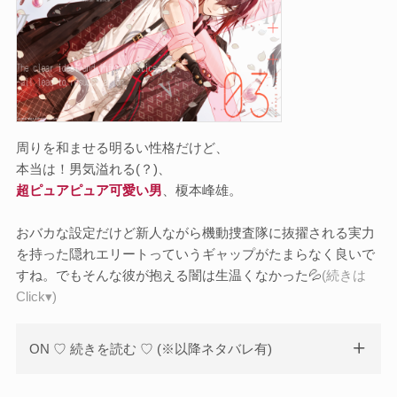
周りを和ませる明るい性格だけど、
本当は！男気溢れる(？)、
超ピュアピュア可愛い男
、榎本峰雄。
おバカな設定だけど新人ながら機動捜査隊に抜擢される実力
を持った隠れエリートっていうギャップがたまらなく良いで
すね。でもそんな彼が抱える闇は生温くなかった💦
(続きは
Click▾)
ON ♡ 続きを読む ♡ (※以降ネタバレ有)