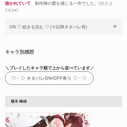
抜かれていて
、制作陣の愛を感じる一作でした。
(続きは
Click▾)
ON ♡ 続きを読む ♡ (※以降ネタバレ有)
キャラ別感想
＼
プレイしたキャラ順で上から並べています／
♡・♡ ネタバレON/OFF有り ♡・♡
榎本 峰雄