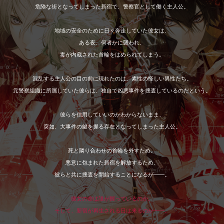
危険な街となってしまった新宿で、警察官として働く主人公。
地域の安全のために日々奔走していた彼女は、
ある夜、何者かに襲われ、
毒が内蔵された首輪をはめられてしまう。
混乱する主人公の目の前に現れたのは、素性の怪しい男性たち。
元警察組織に所属していた彼らは、独自で凶悪事件を捜査しているのだという。
彼らを信用していいのかわからないまま、
突如、大事件の鍵を握る存在となってしまった主人公。
死と隣り合わせの首輪を外すため、
悪意に包まれた新宿を解放するため、
彼らと共に捜査を開始することになるが——。
彼女の命は誰が握っているのか。
そして、新宿が再生される日は来るのか——。