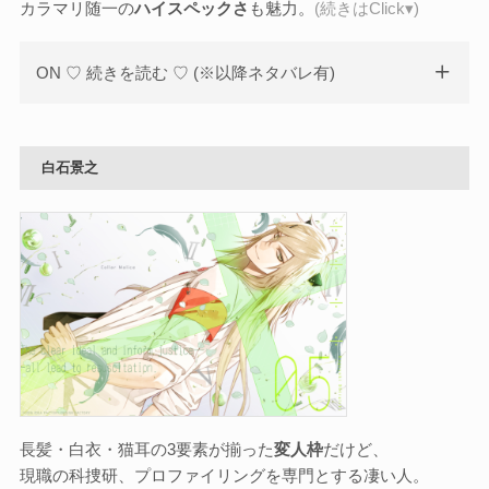
カラマリ随一の
ハイスペックさ
も魅力。
(続きはClick▾)
ON ♡ 続きを読む ♡ (※以降ネタバレ有)
白石景之
長髪・白衣・猫耳の3要素が揃った
変人枠
だけど、
現職の科捜研、プロファイリングを専門とする凄い人。