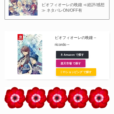
ピオフィオーレの晩鐘 ≪総評/感想
≫ ネタバレON/OFF有
ピオフィオーレの晩鐘 –
ricordo –
Amazon で探す
楽天市場 で探す
Y!ショッピング で探す