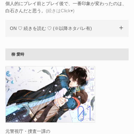
個人的にプレイ前とプレイ後で、一番印象が変わったのは、
白石さんだと思う。
(続きはClick▾)
ON ♡ 続きを読む ♡ (※以降ネタバレ有)
柳 愛時
元警視庁・捜査一課の