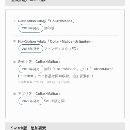
PlayStation Vita版
「Collar×Malice」
無印版
2016年発売
PlayStation Vita版
「Collar×Malice -Unlimited-」
ファンディスク（FD）
2018年発売
Switch版
「
Collar×Malice
」
無印「Collar×Malice」とFD「Collar×Malice -
2019年発売
Unlimited-」の２作品が同時収録。追加要素有り
※追加要素について、詳細は
下記
で説明
アプリ版
「Collar×Malice」
Switch版と同一
2021年発売
Switch版 追加要素