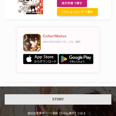
楽天市場 で探す
Y!ショッピング で探す
Collar×Malice
IDEA FACTORY CO., LTD.
無料
STORY
——
連続凶悪事件
通称【X-Day事件】が起き、