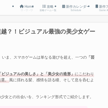
Home
攻略
新作カレンダー
新作
♡・♡・♡
攻略ゲーム一覧
Schedule
Game A
界超越？！ビジュアル最強の美少女ゲー
 いま、スマホゲームは単なる遊びを超え、一つの
「芸
「ビジュアルの美しさ」と「美少女の造形」
にこだわり
厳選。
風に揺れる髪、感情を語る瞳、そして息を呑むよ
の少女との出会いを、ランキング形式でご紹介します。