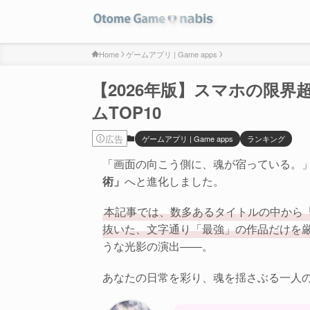
Home
ゲームアプリ | Game apps
【2026年版】スマホの限
ムTOP10
広告
ゲームアプリ | Game apps
ランキング
「画面の向こう側に、魂が宿っている。」
術」
へと進化しました。
本記事では、数多あるタイトルの中から
抜いた、文字通り「最強」の作品だけを
うな光影の演出――。
あなたの日常を彩り、魂を揺さぶる一人