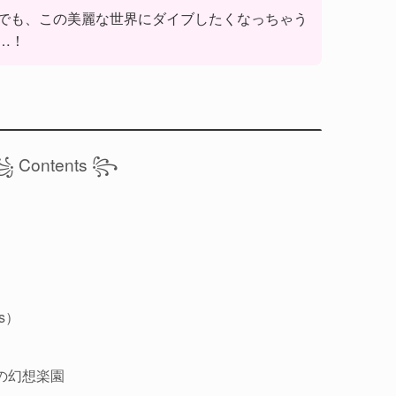
でも、この美麗な世界にダイブしたくなっちゃう
…！
 Contents ꧂
es）
の幻想楽園