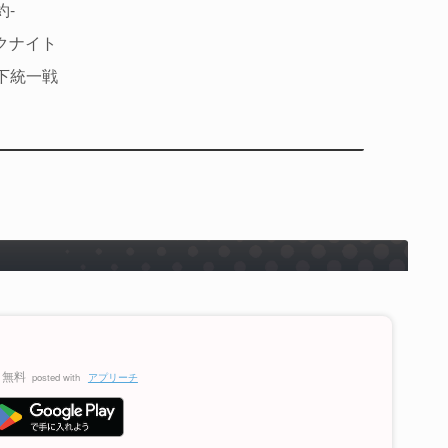
約-
クナイト
天下統一戦
無料
posted with
アプリーチ