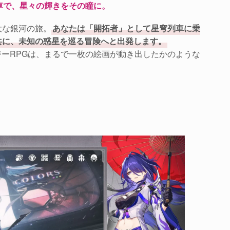
車で、星々の輝きをその瞳に。
大な銀河の旅。
あなたは「開拓者」として星穹列車に乗
共に、未知の惑星を巡る冒険へと出発します。
ンタジーRPGは、まるで一枚の絵画が動き出したかのような