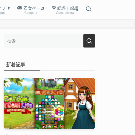
アプリ
乙女ゲーム
総評｜感想
pps
Category
Game review
新着記事