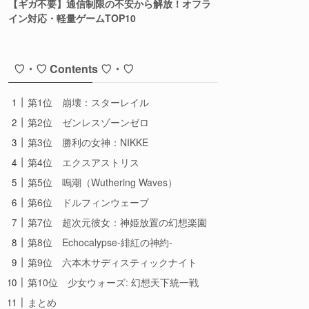
【ギガ不要】通信制限の不安から解放！オフラ
イン対応・軽量ゲームTOP10
♡・♡ Contents ♡・♡
第1位 崩壊：スターレイル
第2位 ゼンレスゾーンゼロ
第3位 勝利の女神：NIKKE
第4位 エクスアストリス
第5位 嗚潮（Wuthering Waves）
第6位 ドルフィンウェーブ
第7位 超次元彼女：神姫放置の幻想楽園
第8位 Echocalypse-緋紅の神約-
第9位 六本木サディスティックナイト
第10位 少女ウォーズ: 幻想天下統一戦
まとめ