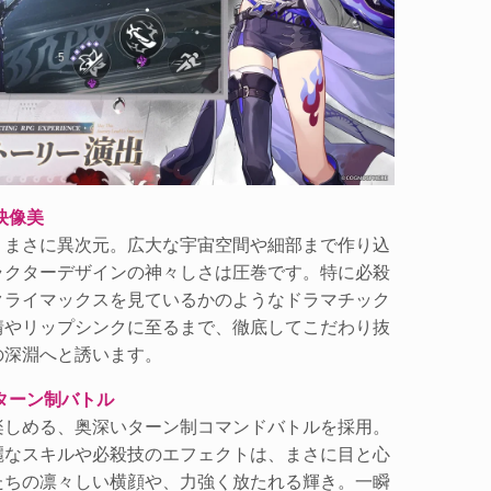
映像美
、まさに異次元。広大な宇宙空間や細部まで作り込
ラクターデザインの神々しさは圧巻です。特に必殺
クライマックスを見ているかのようなドラマチック
情やリップシンクに至るまで、徹底してこだわり抜
の深淵へと誘います。
ターン制バトル
楽しめる、奥深いターン制コマンドバトルを採用。
麗なスキルや必殺技のエフェクトは、まさに目と心
たちの凛々しい横顔や、力強く放たれる輝き。一瞬