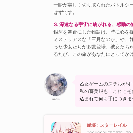
一瞬が美しく切り取られたバトルシ
はずです。
⒊ 深遠なる宇宙に紡がれる、感動の
銀河を舞台にした物語は、時に心を
ミステリアスな「三月なのか」や、
った少女たちが多数登場。彼女たち
るたび、この旅があなたにとってか
乙女ゲームのスチルがず
私の審美眼も「これこそ
込まれて何も手につきま
nabis
崩壊：スターレイル
COGNOSPHERE PTE. LTD.