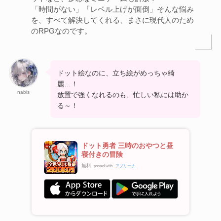
「時間がない」「レベル上げが面倒」そんな悩み
を、すべて解決してくれる、まさに現代人のため
のRPGなのです。
ドット絵なのに、立ち絵がめっちゃ綺
麗…！
nabis
放置で強くなれるのも、忙しい私には助か
る～！
ドット勇者 三時のおやつと昼
寝付きの冒険
無料
posted with
アプリーチ