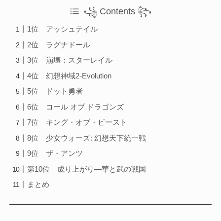
꧁ Contents ꧂
1位 アッシュテイル
2位 ラグナドール
3位 崩壊：スターレイル
4位 幻想神域2-Evolution
5位 ドット勇者
6位 コール オブ ドラゴンズ
7位 キング・オブ・ビースト
8位 少女ウォーズ: 幻想天下統一戦
9位 ザ・アンツ
第10位 成り上がり―華と武の戦国
まとめ