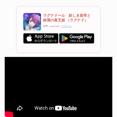
ラグナドール 妖しき皇帝と
終焉の夜叉姫 （ラグナド）
無料
posted with
アプリーチ