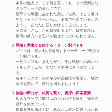
本作の魅力は、まず何と言っても、その圧倒的な
グラフィックの美しさです。
細部まで緻密に描かれた美しい世界、そして魅力
的なキャラクターたちは、まるで生きているかの
ように、あなたに語りかけてくるでしょう。
その美しさは、ため息が出るほど。日常を忘れ、
銀河の彼方へと思いを馳せずにはいられません。
戦略と興奮が交錯する！ターン制バトル
バトルは、最大4人で編成するパーティーで戦うタ
ーン制バトル。
一見シンプルに見えながら、実は戦略性の高いバ
トルシステムが、あなたを夢中にさせるでしょ
う。
各キャラクターのスキルや必殺技を駆使し、敵の
弱点を突いて、勝利を掴みましょう！
物語の断片が、銀河を繋ぐ。奥深い探索要素
広大なマップに散りばめられた謎を解き、物語の
断片を集めていく。
探索を進めるほどに、あなたは銀河に隠された真