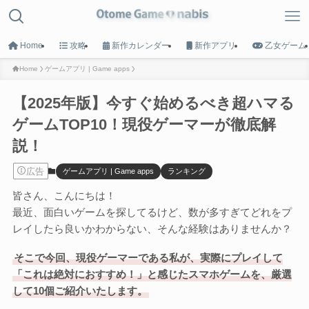
Home
攻略
新作カレンダー
新作アプリ
乙女ゲーム
Home
ゲームアプリ | Game apps
【2025年版】今すぐ始めるべき超ハマる
MENU
ゲームTOP10！現役ゲーマーが徹底解
説！
HOME
トップへ戻る
広告
ゲームアプリ | Game apps
ランキング
皆さん、こんにちは！
Game List
最近、面白いゲームを探してるけど、数が多すぎてどれをプ
攻略タイトル一覧
レイしたら良いかわからない、そんな経験はありませんか？
Calender
そこで今回、現役ゲーマーである私が、実際にプレイして
「これは絶対におすすめ！」と感じたスマホゲームを、厳選
新作カレンダー
して10個ご紹介いたします。