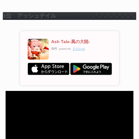
1位 アッシュテイル
Ash Tale-風の大陸-
無料
posted with
アプリーチ