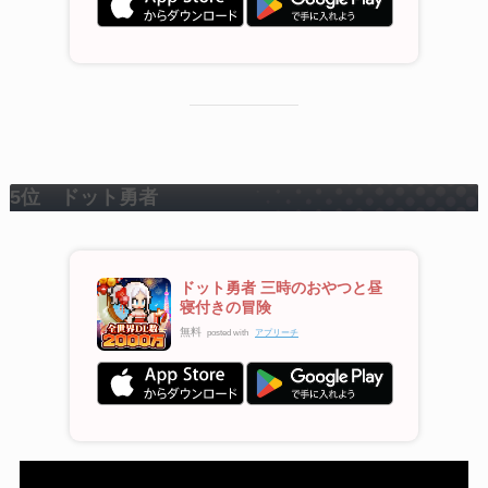
5位 ドット勇者
ドット勇者 三時のおやつと昼
寝付きの冒険
無料
posted with
アプリーチ