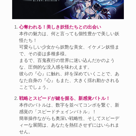
心奪われる！美しき妖怪たちとの出会い
本作の魅力は、何と言っても個性豊かで美しい妖
怪たち！
可愛らしい少女から妖艶な美女、イケメン妖怪ま
で、その姿は多種多様。
まるで、百鬼夜行の世界に迷い込んだかのよう
な、圧倒的な没入感を味わえます。
彼らの『心』に触れ、絆を深めていくことで、あ
なた自身の『心』もまた、大きく揺れ動かされる
ことでしょう。
戦略とスピードが鍵を握る、新感覚バトル！
本作のバトルは、数字を並べてコンボを繋ぐ、新
感覚の「スピードチェインバトル」！
簡単操作ながらも奥深い戦略性、そしてスピーデ
ィーな展開は、あなたを熱狂させずにはいられま
せん。