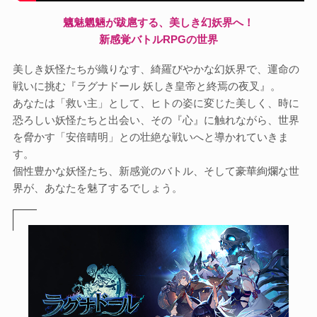
魑魅魍魎が跋扈する、美しき幻妖界へ！
新感覚バトルRPGの世界
美しき妖怪たちが織りなす、綺羅びやかな幻妖界で、運命の
戦いに挑む『ラグナドール 妖しき皇帝と終焉の夜叉』。
あなたは「救い主」として、ヒトの姿に変じた美しく、時に
恐ろしい妖怪たちと出会い、その『心』に触れながら、世界
を脅かす「安倍晴明」との壮絶な戦いへと導かれていきま
す。
個性豊かな妖怪たち、新感覚のバトル、そして豪華絢爛な世
界が、あなたを魅了するでしょう。