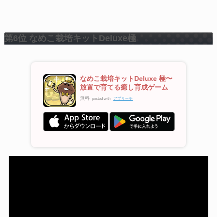
第6位 なめこ栽培キットDeluxe極
なめこ栽培キットDeluxe 極〜
放置で育てる癒し育成ゲーム
無料
posted with
アプリーチ