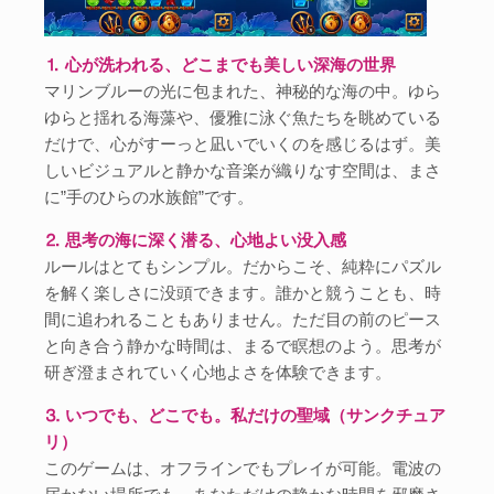
⒈ 心が洗われる、どこまでも美しい深海の世界
マリンブルーの光に包まれた、神秘的な海の中。ゆら
ゆらと揺れる海藻や、優雅に泳ぐ魚たちを眺めている
だけで、心がすーっと凪いでいくのを感じるはず。美
しいビジュアルと静かな音楽が織りなす空間は、まさ
に”手のひらの水族館”です。
⒉ 思考の海に深く潜る、心地よい没入感
ルールはとてもシンプル。だからこそ、純粋にパズル
を解く楽しさに没頭できます。誰かと競うことも、時
間に追われることもありません。ただ目の前のピース
と向き合う静かな時間は、まるで瞑想のよう。思考が
研ぎ澄まされていく心地よさを体験できます。
⒊ いつでも、どこでも。私だけの聖域（サンクチュア
リ）
このゲームは、オフラインでもプレイが可能。電波の