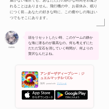
届かない場所でも、あなただけの静かな時間を邪魔さ
れることはありません。飛行機の中、お昼休み、眠り
につく前…あなたの好きな時に、この癒やしの海はい
つでもそこにあります。
頭をリセットしたい時、このゲームの静か
な海に潜るのが最高なの。何も考えずにた
nabis
だただ宝石を消していく時間が、何よりの
贅沢なんだよね。
アンダーザディープシー：ジ
ュエルマッチ3パズル
無料
posted with
アプリーチ