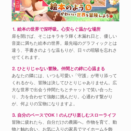
⒈ 絵本の世界で深呼吸。心安らぐ温かな場所
扉を開けば、そこはキラキラ輝く木漏れ日と、優しい
音楽に満ちた絵本の世界。最先端のグラフィックとは
違う、手書きのような温もりが、日々の喧騒を忘れさ
せてくれます。
⒉ ひとりじゃない冒険。仲間との絆に心温まる
あなたの隣には、いつも可愛い「守護」が寄り添って
くれるから、冒険は決してひとりじゃありません。広
大な世界で出会う仲間たちとチャットで笑い合った
り、力を合わせて強敵に挑んだり。心通わす繋がり
が、何よりの宝物になりますよ。
⒊ 自分のペースでOK！のんびり楽しむスローライフ
冒険に疲れたら、自分だけの農園へ。作物を育て、動
物と触れ合い、お気に入りの家具でマイホームを飾