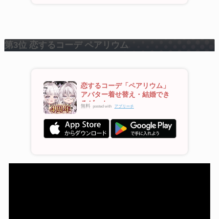
第3位 恋するコーデ ペアリウム
恋するコーデ「ペアリウム」
アバター着せ替え・結婚でき
るゲーム
無料
posted with
アプリーチ