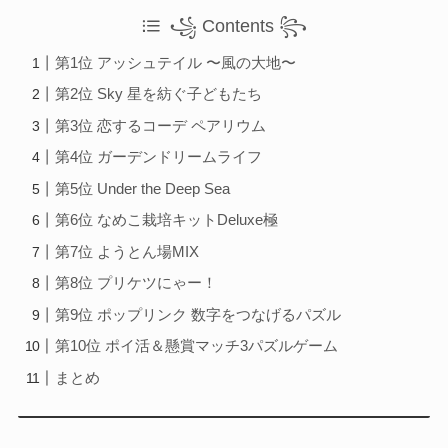
꧁ Contents ꧂
第1位 アッシュテイル 〜風の大地〜
第2位 Sky 星を紡ぐ子どもたち
第3位 恋するコーデ ペアリウム
第4位 ガーデンドリームライフ
第5位 Under the Deep Sea
第6位 なめこ栽培キットDeluxe極
第7位 ようとん場MIX
第8位 プリケツにゃー！
第9位 ポップリンク 数字をつなげるパズル
第10位 ポイ活＆懸賞マッチ3パズルゲーム
まとめ