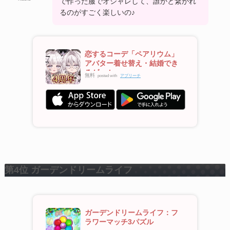
で作った服でオシャレして、誰かと繋がれ
るのがすごく楽しいの♪
恋するコーデ「ペアリウム」
アバター着せ替え・結婚でき
るゲーム
無料
posted with
アプリーチ
第4位 ガーデンドリームライフ
ガーデンドリームライフ：フ
ラワーマッチ3パズル