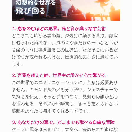
⒈ 息をのむほどの絶景。光と音が織りなす芸術
どこまでも広がる雲の海、夕焼けに染まる草原、静寂
に包まれた雨の森…。風の音や雨だれの一つひとつが
音楽のように響き渡るこの世界は、ただそこにいるだ
けで心が洗われるような、圧倒的な美しさに満ちてい
ます。
⒉ 言葉を超えた絆。世界中の誰かと心で繋がる
この世界でのコミュニケーションに、言葉は必要あり
ません。キャンドルの火を分け合い、ジェスチャーで
気持ちを伝え、そっと手をつなぐ。見知らぬ誰かと心
を通わせる、その温かい瞬間は、きっと忘れられない
感動をあなたに与えてくれるはずです。
⒊ あなただけの翼で。どこまでも飛べる自由な冒険
ケープに風をはらませて、大空へ。決められた道はな