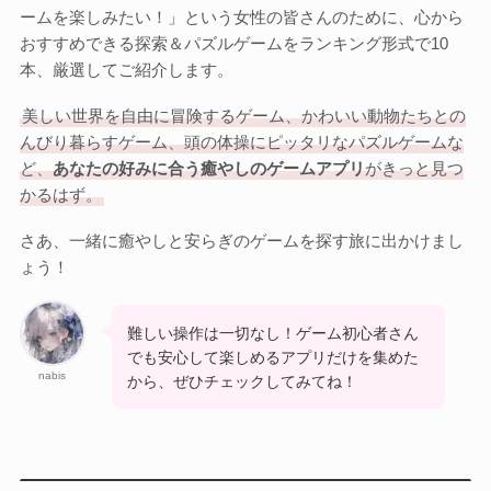
Otome Game
ームを楽しみたい！」という女性の皆さんのために、心から
乙女ゲーム
おすすめできる探索＆パズルゲームをランキング形式で10
本、厳選してご紹介します。
検索
美しい世界を自由に冒険するゲーム、かわいい動物たちとの
検索
んびり暮らすゲーム、頭の体操にピッタリなパズルゲームな
ど、
あなたの好みに合う癒やしのゲームアプリ
がきっと見つ
かるはず。
さあ、一緒に癒やしと安らぎのゲームを探す旅に出かけまし
ょう！
難しい操作は一切なし！ゲーム初心者さん
でも安心して楽しめるアプリだけを集めた
nabis
から、ぜひチェックしてみてね！