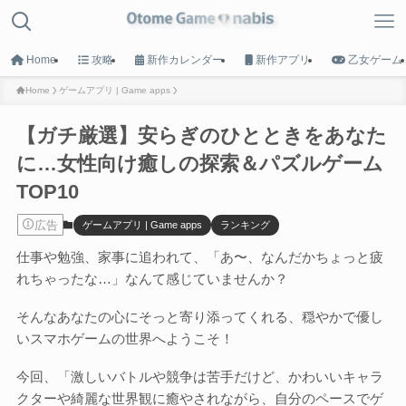
Home
攻略
新作カレンダー
新作アプリ
乙女ゲーム
Home
ゲームアプリ | Game apps
【ガチ厳選】安らぎのひとときをあなた
MENU
に…女性向け癒しの探索＆パズルゲーム
TOP10
HOME
トップへ戻る
広告
ゲームアプリ | Game apps
ランキング
仕事や勉強、家事に追われて、「あ〜、なんだかちょっと疲
Game List
れちゃったな…」なんて感じていませんか？
攻略タイトル一覧
そんなあなたの心にそっと寄り添ってくれる、穏やかで優し
Calender
いスマホゲームの世界へようこそ！
新作カレンダー
今回、「激しいバトルや競争は苦手だけど、かわいいキャラ
クターや綺麗な世界観に癒やされながら、自分のペースでゲ