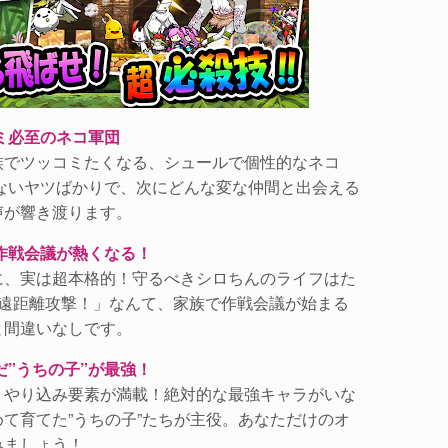
ミ必至のネコ軍団
族でツッコミたくなる、シュールで個性的なネコ
ないヤツばかりで、次にどんな変な仲間と出会える
声が響き渡ります。
作戦会議が熱くなる！
に、実は超本格的！守るべきシロちんのライフはた
は遠距離攻撃！」なんて、家族で作戦会議が始まる
と間違いなしです。
だ”うちの子”が最強！
、やり込み要素が満載！絶対的な最強キャラがいな
て育てた”うちの子”たちが主役。あなただけのオ
みましょう！