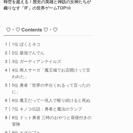
時空を超える！歴史の英雄と神話の女神たちが
織りなす「IF」の世界ゲームTOP10
♡・♡ Contents ♡・♡
1位 ぼくとネコ
2位 最強でんでん
3位 ガーディアンテイルズ
4位 商人サーガ「魔王城でお店開けって言
われた」
5位 勇者「世界の半分くれるって言ったの
に」
6位 魔王だって一兆人で殴り続けると死ぬ
7位 キノコ伝説：勇者と魔法のランプ
8位 ドット勇者 三時のおやつと昼寝付きの
冒険
9位 エグリプト