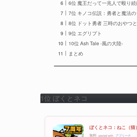
6位 魔王だって一兆人で殴り
7位 キノコ伝説：勇者と魔法の
8位 ドット勇者 三時のおやつ
9位 エグリプト
10位 Ash Tale -風の大陸-
まとめ
1位 ぼくとネコ
ぼくとネコ：ねこ（猫
無料
posted with
アプリーチ