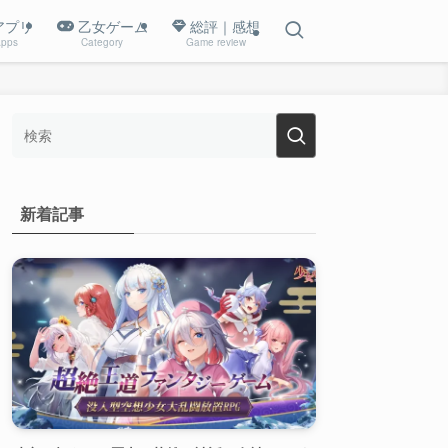
アプリ
乙女ゲーム
総評｜感想
pps
Category
Game review
新着記事