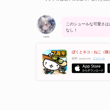
このシュールな可愛さは
なし！
nabis
ぼくとネコ：ねこ（猫
無料
posted with
アプリーチ