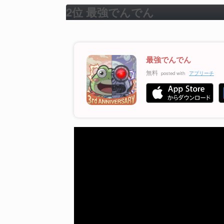
2位 最強でんでん
最強でんでん
無料
posted with
アプリーチ