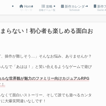
Home
攻略
新作カレンダー
新作
♡・♡・♡
攻略ゲーム一覧
Schedule
Game A
止まらない！初心者も楽しめる面白お
ど、操作が難しそう…」そんなお悩み、ありませんか？
みんなで「あはは！」と笑い合えるようなゲームで遊び
カルな世界観が魅力のファミリー向けカジュアルRPG
す！
らなくて面白いストーリー、そして誰でも遊べるカンタ
ぐに大爆笑間違いなしです！