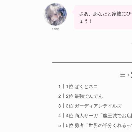
さあ、あなたと家族にぴ
ょう！
nabis
꧁
1位 ぼくとネコ
2位 最強でんでん
3位 ガーディアンテイルズ
4位 商人サーガ「魔王城でお
5位 勇者「世界の半分くれる