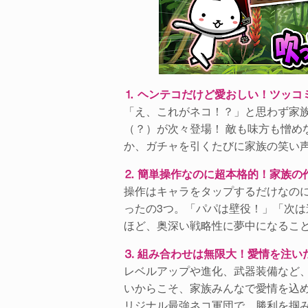
⒈ ヘンテコだけど愛おしい！ツッコ
「え、これがネコ！？」と思わず家
（？）が次々登場！ 敵も味方も憎め
か、ガチャを引くたびに家族の笑い
⒉ 簡単操作なのに超本格的！家族の
操作はキャラをタップするだけなの
ったの3つ。「パパは壁役！」「次
ほど、奥深い戦略性に夢中になるこ
⒊ 組み合わせは無限大！愛情を注い
レベルアップや進化、武器装備など
いからこそ、家族みんなで愛情を込め
リジナル最強ネコ軍団で、勝利を掴