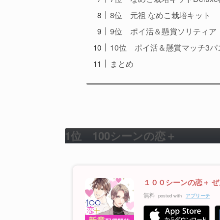
8位 元祖 なめこ栽培キット
9位 ポイ活＆懸賞ソリティア
10位 ポイ活＆懸賞マッチ3パ
まとめ
1位
100シーンの恋＋
１００シーンの恋＋ 
無料
posted with
アプリーチ