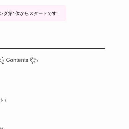
ング第1位からスタートです！
 Contents ꧂
イト）
極