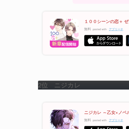
１００シーンの恋＋ 
無料
posted with
アプリーチ
2位
ニジカレ
ニジカレ ～乙女×ノベ
無料
posted with
アプリーチ