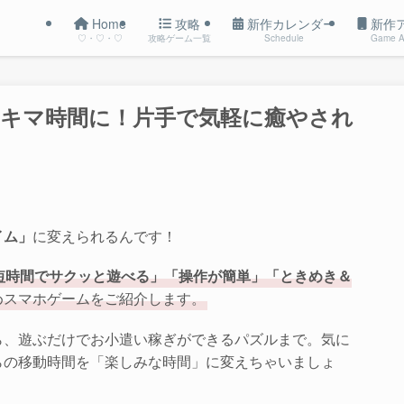
Home
攻略
新作カレンダー
新作
♡・♡・♡
攻略ゲーム一覧
Schedule
Game A
スキマ時間に！片手で気軽に癒やされ
？
イム」
に変えられるんです！
短時間でサクッと遊べる」「操作が簡単」「ときめき＆
めスマホゲームをご紹介します。
ら、遊ぶだけでお小遣い稼ぎができるパズルまで。気に
らの移動時間を「楽しみな時間」に変えちゃいましょ