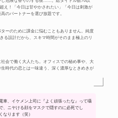
し危険な香りのする彼……。総タイトル数70以
人超え！「今日は甘やかされたい」「今日は刺激が
最高のパートナーを選び放題です。
バターのために課金に悩むこともありません。純度
できる設計だから、スキマ時間がそのまま極上のリ
に社会で働く大人たち。オフィスでの秘め事や、大
学生時代の恋とは一味違う、深く濃厚なときめきが
電車、イケメン上司に『よく頑張ったな』って囁
で、ニヤける顔をマスクで隠すのに必死でし
くなります（笑）