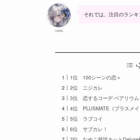
それでは、注目のランキ
nabis
꧁
1位 100シーンの恋＋
2位 ニジカレ
3位 恋するコーデ ペアリウム
4位 PLUSMATE（プラスメ
5位 ラブコイ
6位 サブカレ！
7位 なめこ栽培キットDeluxe