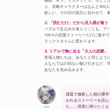
俺様、年下、ミステリアス、そして少
上、攻略キャラクターはなんと300
欲しい」その日の気分に合わせて、
⒉ 「読むだけ」だから没入感が違う
パズルで足止めを食らうことも、ア
100％の恋愛ストーリーだけに集中
ラックスタイムに変わります。
⒊ リアルで胸に迫る「大人の恋愛」
登場人物たちは、あなたと同じよう
人ならではの切ない駆け引きなど、
あなたを包み込みます。
課題で徹夜した朝の通学
かれるストーリーを読ん
た……現実に帰りたくな
nabis