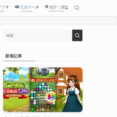
アプリ
乙女ゲーム
総評｜感想
pps
Category
Game review
新着記事