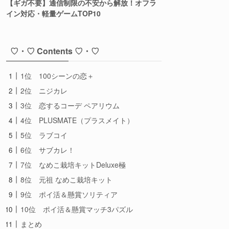
【ギガ不要】通信制限の不安から解放！オフラ
イン対応・軽量ゲームTOP10
♡・♡ Contents ♡・♡
1位 100シーンの恋＋
2位 ニジカレ
3位 恋するコーデ ペアリウム
4位 PLUSMATE（プラスメイト）
5位 ラブコイ
6位 サブカレ！
7位 なめこ栽培キットDeluxe極
8位 元祖 なめこ栽培キット
9位 ポイ活＆懸賞ソリティア
10位 ポイ活＆懸賞マッチ3パズル
まとめ