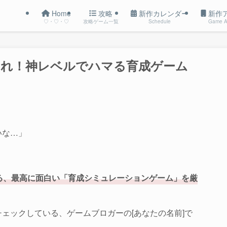
Home
攻略
新作カレンダー
新作
♡・♡・♡
攻略ゲーム一覧
Schedule
Game A
まれ！神レベルでハマる育成ゲーム
いな…」
る、最高に面白い「育成シミュレーションゲーム」を厳
ェックしている、ゲームブロガーの[あなたの名前]で