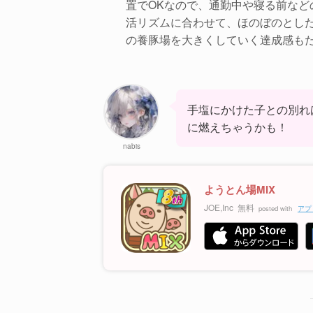
置でOKなので、通勤中や寝る前な
活リズムに合わせて、ほのぼのとし
の養豚場を大きくしていく達成感も
手塩にかけた子との別れ
に燃えちゃうかも！
nabis
ようとん場MIX
JOE,Inc
無料
posted with
アプ