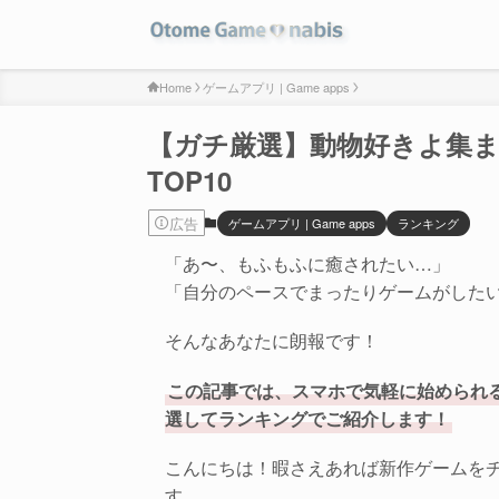
Home
ゲームアプリ | Game apps
【ガチ厳選】動物好きよ集
TOP10
広告
ゲームアプリ | Game apps
ランキング
「あ〜、もふもふに癒されたい…」
「自分のペースでまったりゲームがした
そんなあなたに朗報です！
この記事では、スマホで気軽に始められ
選してランキングでご紹介します！
こんにちは！暇さえあれば新作ゲームをチ
す。