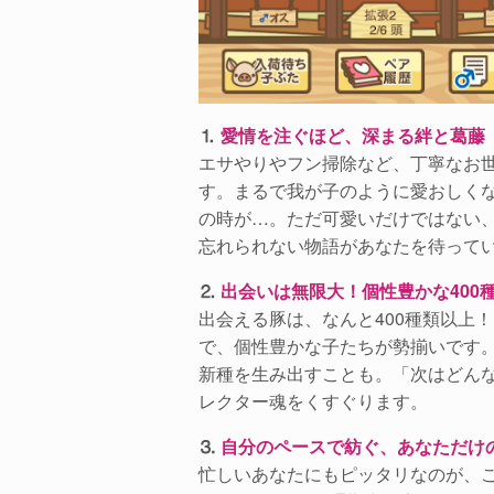
⒈
愛情を注ぐほど、深まる絆と葛藤
エサやりやフン掃除など、丁寧なお
す。まるで我が子のように愛おしく
の時が…。ただ可愛いだけではない
忘れられない物語があなたを待って
⒉
出会いは無限大！個性豊かな400
出会える豚は、なんと400種類以上
で、個性豊かな子たちが勢揃いです
新種を生み出すことも。「次はどん
レクター魂をくすぐります。
⒊
自分のペースで紡ぐ、あなただけ
忙しいあなたにもピッタリなのが、