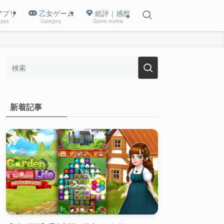
アプリ
乙女ゲーム
総評｜感想
pps
Category
Game review
新着記事