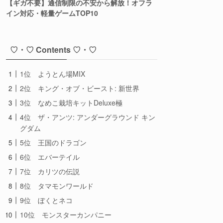
【ギガ不要】通信制限の不安から解放！オフラ
イン対応・軽量ゲームTOP10
♡・♡ Contents ♡・♡
1位 ようとん場MIX
2位 キング・オブ・ビースト: 新世界
3位 なめこ栽培キットDeluxe極
4位 ザ・アンツ: アンダーグラウンド キン
グダム
5位 王国のドラゴン
6位 エバーテイル
7位 カリツの伝説
8位 タマモンワールド
9位 ぼくとネコ
10位 モンスターカンパニー