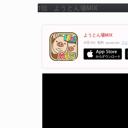
1位 ようとん場MIX
ようとん場MIX
JOE,Inc
無料
posted with
アプ