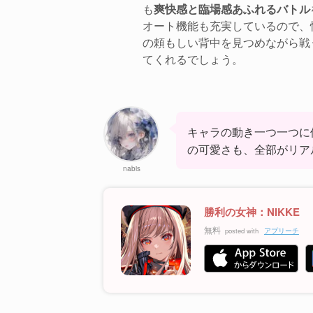
も
爽快感と臨場感あふれるバトル
オート機能も充実しているので、
の頼もしい背中を見つめながら戦
てくれるでしょう。
キャラの動き一つ一つに
の可愛さも、全部がリア
nabis
勝利の女神：NIKKE
無料
posted with
アプリーチ