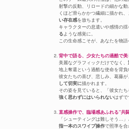
射撃の反動、リロードの細かな動
くほど滑らかかつ繊細に描かれ、
い存在感
を放ちます。
キャラクターの息遣いや感情の揺
る
ような感覚に。
この生命感こそが、あなたを物語
背中で語る、少女たちの過酷で美
美麗なグラフィックだけでなく、
地上奪還という過酷な使命を背負
彼女たちの喜び、悲しみ、葛藤が
して切実に
描かれます。
その姿を見ていると、「彼女たち
強く思わずにはいられない
はずで
直感操作で、臨場感あふれる”共闘
「シューティングは難しそう…」
指一本のスワイプ操作
で照準を合