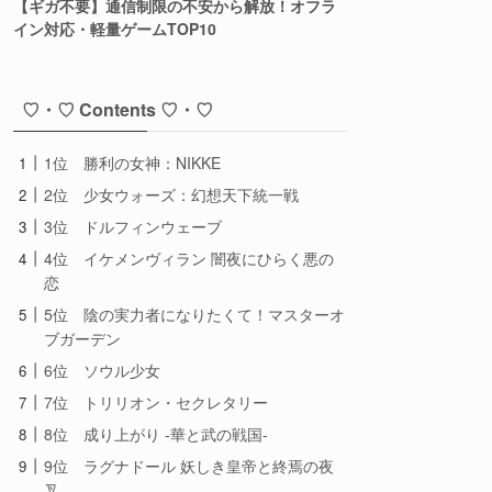
【ギガ不要】通信制限の不安から解放！オフラ
イン対応・軽量ゲームTOP10
♡・♡ Contents ♡・♡
1位 勝利の女神：NIKKE
2位 少女ウォーズ：幻想天下統一戦
3位 ドルフィンウェーブ
4位 イケメンヴィラン 闇夜にひらく悪の
恋
5位 陰の実力者になりたくて！マスターオ
ブガーデン
6位 ソウル少女
7位 トリリオン・セクレタリー
8位 成り上がり -華と武の戦国-
9位 ラグナドール 妖しき皇帝と終焉の夜
叉