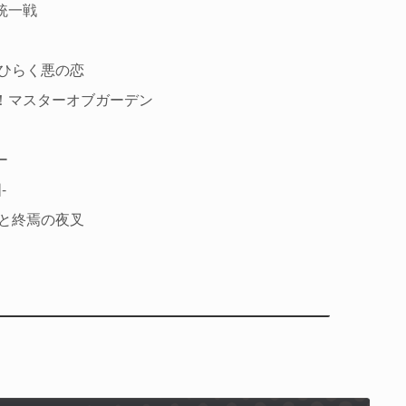
統一戦
にひらく悪の恋
！マスターオブガーデン
ー
-
帝と終焉の夜叉