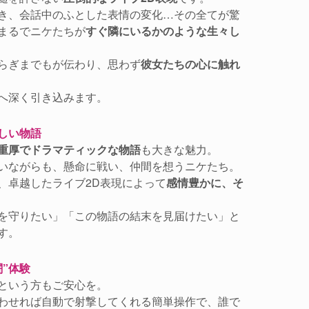
き、会話中のふとした表情の変化…その全てが驚
まるでニケたちが
すぐ隣にいるかのような生々し
らぎまでもが伝わり、思わず
彼女たちの心に触れ
へ深く引き込みます。
しい物語
重厚でドラマティックな物語
も大きな魅力。
いながらも、懸命に戦い、仲間を想うニケたち。
、卓越したライブ2D表現によって
感情豊かに、そ
を守りたい」「この物語の結末を見届けたい」と
す。
”体験
という方もご安心を。
わせれば自動で射撃してくれる簡単操作で、誰で