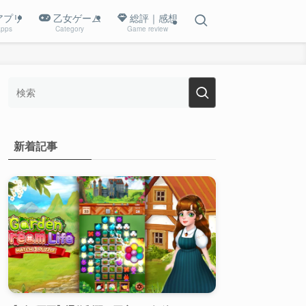
アプリ
乙女ゲーム
総評｜感想
pps
Category
Game review
新着記事