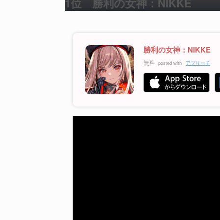
1位 勝利の女神：NIKKE
勝利の女神：NIKKE
無料
posted with
アプリーチ