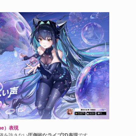
ne）表現
随を許さない
圧倒的なライブ2D表現
です。