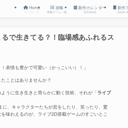
Home
攻略
新作カレンダー
新作
♡・♡・♡
攻略ゲーム一覧
Schedule
Game A
がまるで生きてる？！臨場感あふれるス
く！表情も豊かで可愛い（かっこいい）！」
したことはありませんか？
のように生き生きと滑らかに動く技術、それが「
ライブ
まに、キャラクターたちが息をしたり、笑ったり、驚
を味わえるのが、ライブ2D搭載ゲームのすごいとこ