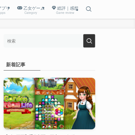
アプリ
乙女ゲーム
総評｜感想
pps
Category
Game review
新着記事