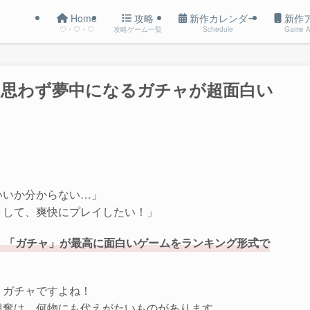
Home
攻略
新作カレンダー
新作
♡・♡・♡
攻略ゲーム一覧
Schedule
Game A
！？思わず夢中になるガチャが超面白い
いいか分からない…」
トして、爽快にプレイしたい！」
、「ガチャ」が最高に面白いゲームをランキング形式で
りガチャですよね！
興奮は、何物にも代えがたいものがあります。