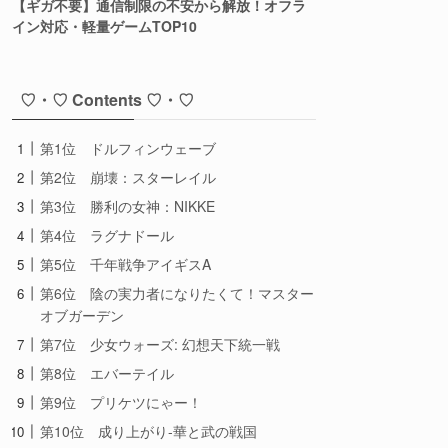
【ギガ不要】通信制限の不安から解放！オフラ
イン対応・軽量ゲームTOP10
♡・♡ Contents ♡・♡
第1位 ドルフィンウェーブ
第2位 崩壊：スターレイル
第3位 勝利の女神：NIKKE
第4位 ラグナドール
第5位 千年戦争アイギスA
第6位 陰の実力者になりたくて！マスター
オブガーデン
第7位 少女ウォーズ: 幻想天下統一戦
第8位 エバーテイル
第9位 プリケツにゃー！
第10位 成り上がり-華と武の戦国