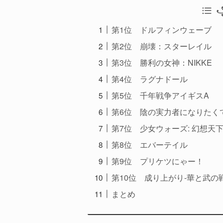
꧁
第1位 ドルフィンウェーブ
第2位 崩壊：スターレイル
第3位 勝利の女神：NIKKE
第4位 ラグナドール
第5位 千年戦争アイギスA
第6位 陰の実力者になりたく
第7位 少女ウォーズ: 幻想天
第8位 エバーテイル
第9位 プリケツにゃー！
第10位 成り上がり-華と武の
まとめ