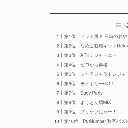
꧁
第1位 ドット勇者 三時のお
第2位 なめこ栽培キットDelux
第3位 AFK：ジャーニー
第4位 ゼロから勇者
第5位 ジャラジャラトレジャ
第6位 モノポリーGO！
第7位 Eggy Party
第8位 ようとん場MIX
第9位 プリケツにゃー！
第10位 PutNumber 数字