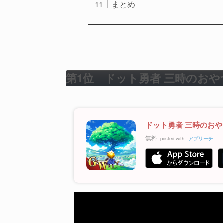
まとめ
第1位 ドット勇者 三時のお
ドット勇者 三時のお
無料
posted with
アプリーチ