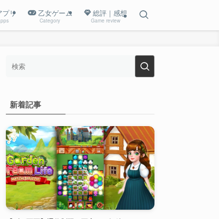
アプリ
乙女ゲーム
総評｜感想
pps
Category
Game review
新着記事