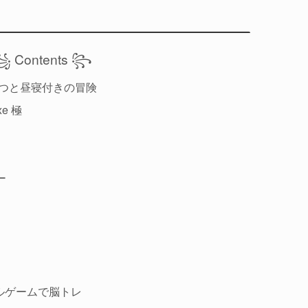
 Contents ꧂
やつと昼寝付きの冒険
e 極
ー
パズルゲームで脳トレ