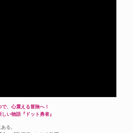
つで、心震える冒険へ！
新しい物語『ドット勇者』
にある。