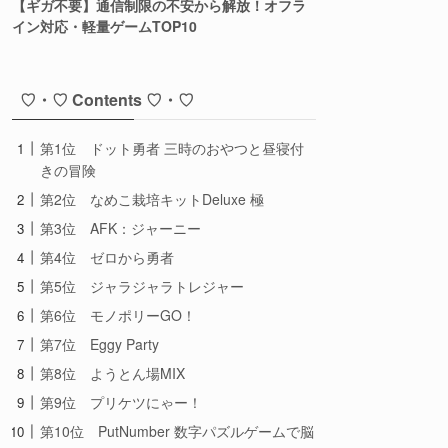
【ギガ不要】通信制限の不安から解放！オフラ
イン対応・軽量ゲームTOP10
♡・♡ Contents ♡・♡
第1位 ドット勇者 三時のおやつと昼寝付
きの冒険
第2位 なめこ栽培キットDeluxe 極
第3位 AFK：ジャーニー
第4位 ゼロから勇者
第5位 ジャラジャラトレジャー
第6位 モノポリーGO！
第7位 Eggy Party
第8位 ようとん場MIX
第9位 プリケツにゃー！
第10位 PutNumber 数字パズルゲームで脳