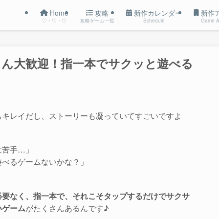
Home
攻略
新作カレンダー
新作
♡・♡・♡
攻略ゲーム一覧
Schedule
Game A
者さん大歓迎！指一本でサクッと遊べる
もキレイだし、ストーリーも凝っていてすごいですよ
は苦手…」
遊べるゲームないかな？」
必要なく、指一本で、それこそタップするだけでサクサ
いゲーム
がたくさんあるんです♪