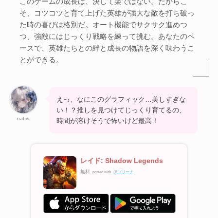
このゲームの成長は、決して楽ではない。だからこ
そ、コツコツと育て上げた英雄が強大な敵を打ち破っ
た時の喜びは格別だ。オート機能でサクサク進めつ
つ、強敵にはじっくり戦略を練って挑む。あなたのペ
ースで、英雄たちとの絆と成長の物語を深く味わうこ
とができる。
えっ、なにこのグラフィック…美しすぎな
い！？推しを見つけてじっくり育てるの、
nabis
時間が溶けそうで怖いけど最高！
レイド: Shadow Legends
無料
posted with
アプリーチ