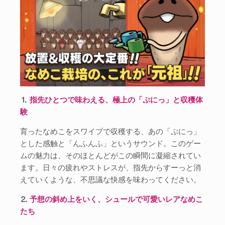
⒈
指先ひとつで味わえる、極上の「ぷにっ」と収穫体
験
育ったなめこをスワイプで収穫する、あの「ぷにっ」
とした感触と「んふんふ」というサウンド。このゲー
ムの魅力は、そのほとんどがこの瞬間に凝縮されてい
ます。日々の疲れやストレスが、指先からすーっと消
えていくような、不思議な快感を味わってください。
⒉
予想の斜め上をいく、シュールで可愛いレアなめこ
たち