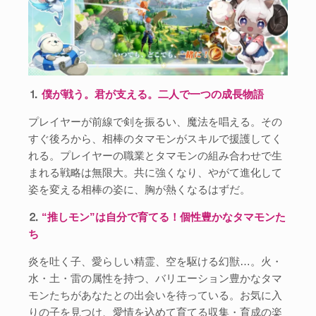
⒈
僕が戦う。君が支える。二人で一つの成長物語
プレイヤーが前線で剣を振るい、魔法を唱える。その
すぐ後ろから、相棒のタマモンがスキルで援護してく
れる。プレイヤーの職業とタマモンの組み合わせで生
まれる戦略は無限大。共に強くなり、やがて進化して
姿を変える相棒の姿に、胸が熱くなるはずだ。
⒉
“推しモン”は自分で育てる！個性豊かなタマモンた
ち
炎を吐く子、愛らしい精霊、空を駆ける幻獣…。火・
水・土・雷の属性を持つ、バリエーション豊かなタマ
モンたちがあなたとの出会いを待っている。お気に入
りの子を見つけ、愛情を込めて育てる収集・育成の楽