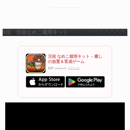
5位 元祖なめこ栽培キット
元祖 なめこ栽培キット – 癒し
の放置＆育成ゲーム
無料
posted with
アプリーチ