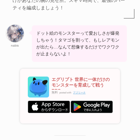
けがあなたの腕の見せ所。スキマ時間で、最強のパー
ティを編成しましょう！
ドット絵のモンスターって愛おしさが爆発
しちゃう！タマゴを割って、もしレアモン
nabis
が出たら…なんて想像するだけでワクワク
が止まらないよ！
エグリプト 世界に一体だけの
モンスターを育成して戦う
RPG
無料
posted with
アプリーチ