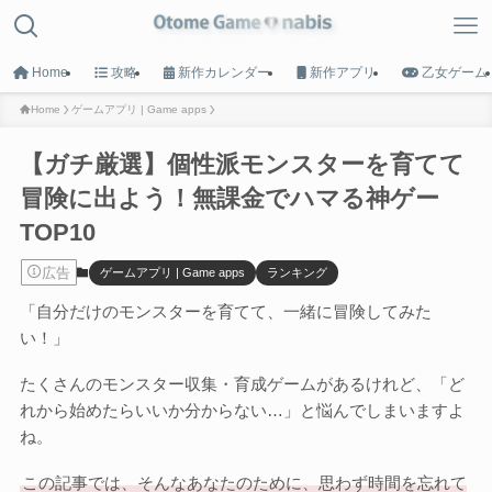
Home
攻略
新作カレンダー
新作アプリ
乙女ゲーム
Home
ゲームアプリ | Game apps
【ガチ厳選】個性派モンスターを育てて
MENU
冒険に出よう！無課金でハマる神ゲー
TOP10
HOME
トップへ戻る
広告
ゲームアプリ | Game apps
ランキング
「自分だけのモンスターを育てて、一緒に冒険してみた
Game List
い！」
攻略タイトル一覧
たくさんのモンスター収集・育成ゲームがあるけれど、「ど
Calender
れから始めたらいいか分からない…」と悩んでしまいますよ
ね。
新作カレンダー
この記事では、そんなあなたのために、思わず時間を忘れて