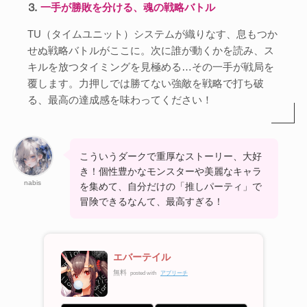
⒊
一手が勝敗を分ける、魂の戦略バトル
TU（タイムユニット）システムが織りなす、息もつか
せぬ戦略バトルがここに。次に誰が動くかを読み、ス
キルを放つタイミングを見極める…その一手が戦局を
覆します。力押しでは勝てない強敵を戦略で打ち破
る、最高の達成感を味わってください！
こういうダークで重厚なストーリー、大好
き！個性豊かなモンスターや美麗なキャラ
nabis
を集めて、自分だけの「推しパーティ」で
冒険できるなんて、最高すぎる！
エバーテイル
無料
posted with
アプリーチ