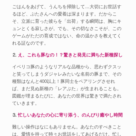
ごはんをあげて、うんちを掃除して…大切にお世話す
るほど、ぶたさんへの愛着は深まります。だからこ
そ、立派に育った彼らを「出荷」する瞬間は、胸にキ
ュンとくる寂しさが。でも、その切なさこそが、この
ゲームがただの育成ではない、命の温かさを教えてく
れる証なのです。
⒉
え、これも豚なの！？驚きと発見に満ちた新種探し
イベリコ豚のようなリアルな品種から、思わずクスッ
と笑ってしまうダジャレみたいな名前の豚まで、その
種類はなんと400以上！豚同士をペアリングさせれ
ば、まだ見ぬ新種の「レアぶた」が生まれることも。
図鑑が埋まるたびに、あなたの世界は驚きで満たされ
ていきます。
⒊
忙しいあなたの心に寄り添う、のんびり癒やし時間
難しい操作はなにもありません。あなたのすべきこと
は、愛情を持って時々お世話をしてあげるだけ。忙し