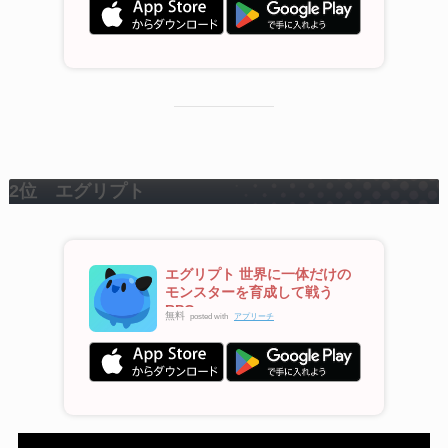
2位 エグリプト
エグリプト 世界に一体だけの
モンスターを育成して戦う
RPG
無料
posted with
アプリーチ