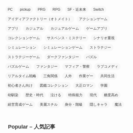
(7)
PC
pickup
PRG
RPG
SF・近未来
Switch
(2)
(1)
(9)
アイディアファクトリー（オトメイト）
アクションゲーム
(10)
アプリ
カジュアル
カジュアルゲーム
ゲームアプリ
(20)
コレクションゲーム
サスペンス・ミステリー
シナリオ重視
(6)
(1)
シミュレーション
シミュレーションゲーム
ストラテジー
(16)
(1)
ストラテジーゲーム
ダークファンタジー
パズル
(9)
(8)
パズルゲーム
ファンタジー
マフィア・警察
ラブコメディ
(1)
リアルタイム戦略
三角関係
人外
作業ゲー
共同生活
(3)
(8)
初心者さん向け
図鑑コレクション
大正ロマン
学園
(10)
幼馴染
歴史・時代
泣ける
特殊能力
現代
糖度高め
(7)
経営育成ゲーム
美麗スチル
身分・階級
隠しキャラ
魔法
(20)
Popular – 人気記事
(10)
(10)