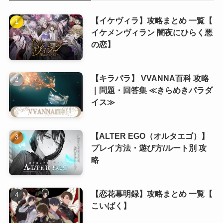
(1)
(10)
【イケヴィラ】攻略まとめ 一覧【
イケメンヴィラン 闇夜にひらく悪
(11)
の恋】
(8)
(6)
【キラパラ】 VVANNA百科 攻略
(8)
(5)
｜問題・回答集 ≪きらめきパラダ
(7)
(5)
イス≫
(8)
【ALTER EGO（オルタエゴ）】
(8)
プレイ方法・遊び方/ルート別 攻
略
(8)
(8)
【恋花幕明録】攻略まとめ 一覧【
こいばく】