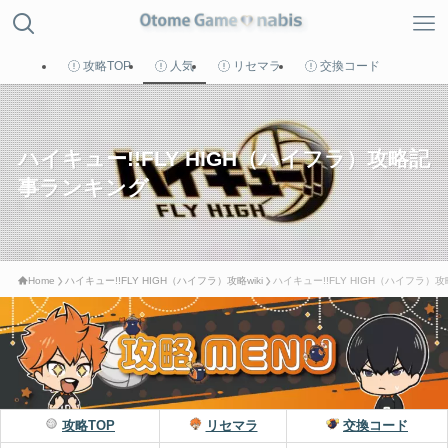
攻略TOP
人気
リセマラ
交換コード
MENU
ハイキュー!!FLY HIGH（ハイフラ）攻略記
事ランキング
HOME
トップへ戻る
Home
ハイキュー!!FLY HIGH（ハイフラ）攻略wiki
ハイキュー!!FLY HIGH（ハイフラ
Game List
攻略タイトル一覧
Calender
新作カレンダー
攻略TOP
リセマラ
交換コード