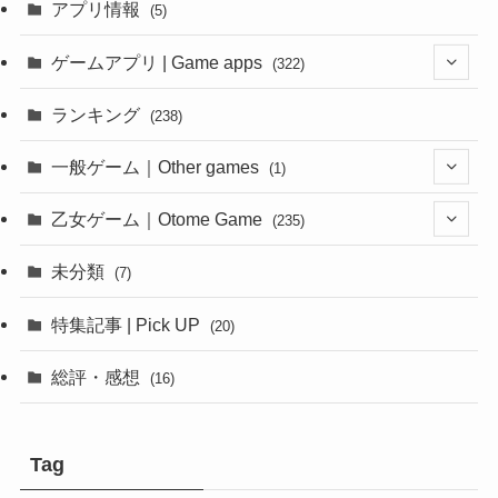
(1)
(1)
アプリ情報
(5)
(4)
ゲームアプリ | Game apps
(322)
(1)
ランキング
(238)
(1)
一般ゲーム｜Other games
(1)
(8)
(1)
乙女ゲーム｜Otome Game
(235)
(1)
(10)
未分類
(7)
(1)
(12)
特集記事 | Pick UP
(20)
(6)
(10)
総評・感想
(16)
(2)
(6)
(8)
(1)
(7)
(7)
Tag
(1)
(1)
(1)