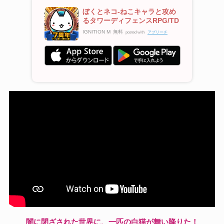
ぼくとネコ-ねこキャラと攻め
るタワーディフェンスRPG/TD
IGNITION M
無料
posted with
アプリーチ
闇に閉ざされた世界に、一匹の白猫が舞い降りた！