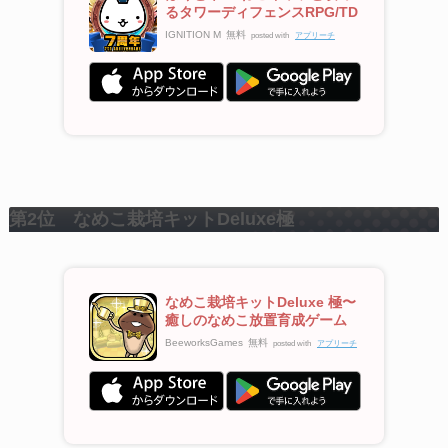
るタワーディフェンスRPG/TD
IGNITION M
無料
posted with
アプリーチ
第2位 なめこ栽培キットDeluxe極
なめこ栽培キットDeluxe 極〜
癒しのなめこ放置育成ゲーム
BeeworksGames
無料
posted with
アプリーチ