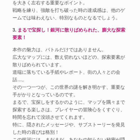
を大きく左右する重要なポイント。
戦略を練り、強敵を打ち破った時の達成感は、他のゲ
ームでは味わえない、特別なものとなるでしょう。
3.
まるで宝探し！銀河に散りばめられた、膨大な探索
要素！
本作の魅力は、バトルだけではありません。
広大なマップには、数え切れないほどの、探索要素が
散りばめられています。
道端に落ちている手紙やレポート、街の人々との会
話…。
その一つ一つが、この世界の謎を解き明かす、重要な
手がかりとなっているのです。
まるで、宝探しをするかのように、マップを隅々まで
探索する楽しさは、プレイヤーの冒険心をくすぐり、
時間を忘れて没頭させてくれます。
特に、隠されたメッセージや、サブストーリーを発見
した時の喜びは格別！
この銀河には、まだまだ、あなたの知らない秘密が隠