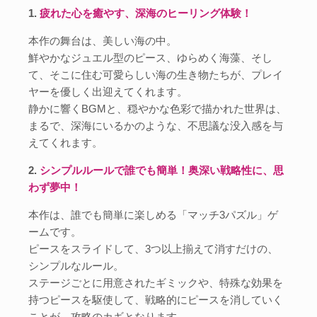
1.
疲れた心を癒やす、深海のヒーリング体験！
本作の舞台は、美しい海の中。
鮮やかなジュエル型のピース、ゆらめく海藻、そし
て、そこに住む可愛らしい海の生き物たちが、プレイ
ヤーを優しく出迎えてくれます。
静かに響くBGMと、穏やかな色彩で描かれた世界は、
まるで、深海にいるかのような、不思議な没入感を与
えてくれます。
2.
シンプルルールで誰でも簡単！奥深い戦略性に、思
わず夢中！
本作は、誰でも簡単に楽しめる「マッチ3パズル」ゲ
ームです。
ピースをスライドして、3つ以上揃えて消すだけの、
シンプルなルール。
ステージごとに用意されたギミックや、特殊な効果を
持つピースを駆使して、戦略的にピースを消していく
ことが、攻略のカギとなります。