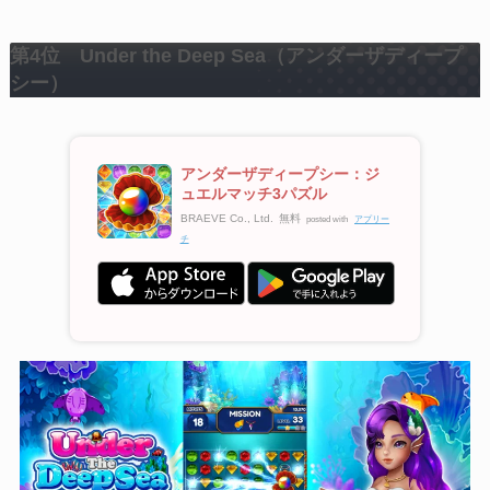
第4位 Under the Deep Sea（アンダーザディープ
シー）
アンダーザディープシー：ジ
ュエルマッチ3パズル
BRAEVE Co., Ltd.
無料
posted with
アプリー
チ