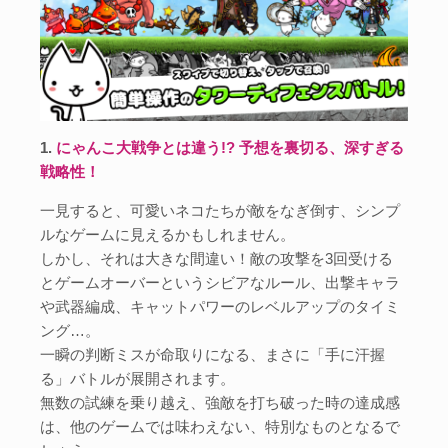
1.
にゃんこ大戦争とは違う!? 予想を裏切る、深すぎる
戦略性！
一見すると、可愛いネコたちが敵をなぎ倒す、シンプ
ルなゲームに見えるかもしれません。
しかし、それは大きな間違い！敵の攻撃を3回受ける
とゲームオーバーというシビアなルール、出撃キャラ
や武器編成、キャットパワーのレベルアップのタイミ
ング…。
一瞬の判断ミスが命取りになる、まさに「手に汗握
る」バトルが展開されます。
無数の試練を乗り越え、強敵を打ち破った時の達成感
は、他のゲームでは味わえない、特別なものとなるで