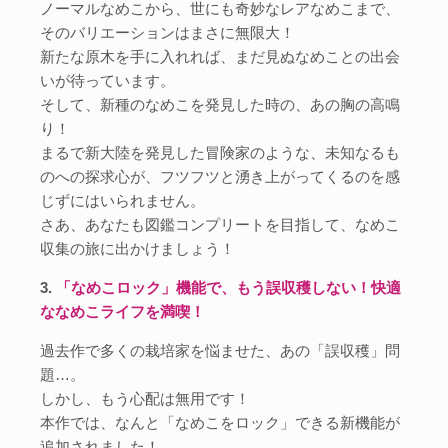
ノーマルなめこから、世にも奇妙なレアなめこまで、
そのバリエーションはまさに無限大！
新たな原木を手に入れれば、まだ見ぬなめことの出会
いが待っています。
そして、新種のなめこを発見した時の、あの胸の高鳴
り！
まるで新大陸を発見した冒険家のような、未知なるも
のへの探求心が、フツフツと湧き上がってくるのを感
じずにはいられません。
さあ、あなたも図鑑コンプリートを目指して、なめこ
収集の旅に出かけましょう！
3.
「なめこロック」機能で、もう誤収穫しない！快適
ななめこライフを満喫！
過去作で多くの栽培家を悩ませた、あの「誤収穫」問
題…。
しかし、もう心配は無用です！
本作では、なんと「なめこをロック」できる新機能が
追加されました！