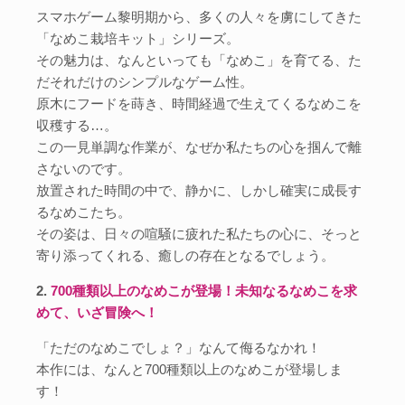
スマホゲーム黎明期から、多くの人々を虜にしてきた
「なめこ栽培キット」シリーズ。
その魅力は、なんといっても「なめこ」を育てる、た
だそれだけのシンプルなゲーム性。
原木にフードを蒔き、時間経過で生えてくるなめこを
収穫する…。
この一見単調な作業が、なぜか私たちの心を掴んで離
さないのです。
放置された時間の中で、静かに、しかし確実に成長す
るなめこたち。
その姿は、日々の喧騒に疲れた私たちの心に、そっと
寄り添ってくれる、癒しの存在となるでしょう。
2.
700種類以上のなめこが登場！未知なるなめこを求
めて、いざ冒険へ！
「ただのなめこでしょ？」なんて侮るなかれ！
本作には、なんと700種類以上のなめこが登場しま
す！