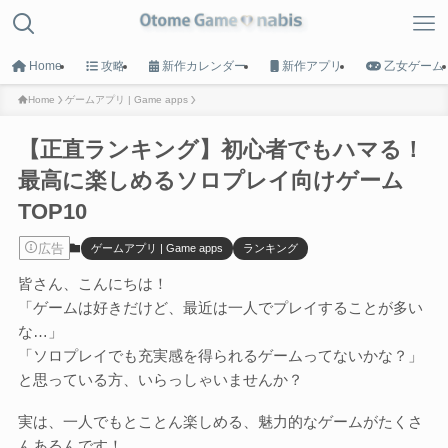
Home
攻略
新作カレンダー
新作アプリ
乙女ゲーム
Home
ゲームアプリ | Game apps
【正直ランキング】初心者でもハマる！
MENU
最高に楽しめるソロプレイ向けゲーム
TOP10
HOME
トップへ戻る
広告
ゲームアプリ | Game apps
ランキング
皆さん、こんにちは！
Game List
「ゲームは好きだけど、最近は一人でプレイすることが多い
攻略タイトル一覧
な…」
「ソロプレイでも充実感を得られるゲームってないかな？」
Calender
と思っている方、いらっしゃいませんか？
新作カレンダー
実は、一人でもとことん楽しめる、魅力的なゲームがたくさ
んあるんです！