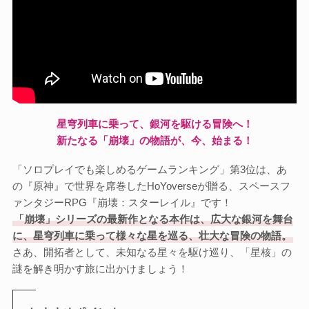
星穹列車に乗って、銀河を駆ける冒険へ！
新たなる「崩壊」の物語が、今、始まる！
「ソロプレイでも楽しめるゲームランキング」第3位は、あ
の『原神』で世界を席巻したHoYoverseが贈る、スペースフ
ァンタジーRPG『崩壊：スターレイル』です！
「崩壊」シリーズの最新作となる本作は、広大な銀河を舞台
に、星穹列車に乗って様々な星を巡る、壮大な冒険の物語。
さあ、開拓者として、未知なる星々を駆け巡り、「星核」の
謎を解き明かす旅に出かけましょう！