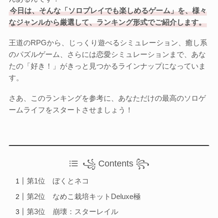
Otome Game
今日は、そんな「ソロプレイでも楽しめるゲーム」を、様々
乙女ゲーム
なジャンルから厳選して、ランキング形式でご紹介します。
王道のRPGから、じっくり遊べるシミュレーション、癒し系
検索
のパズルゲーム、さらには恋愛シミュレーションまで、あな
検索
たの「好き！」がきっと見つかるラインナップになっていま
す。
さあ、このランキングを参考に、あなただけの最高のソロゲ
ームライフをスタートさせましょう！
꧁ Contents ꧂
第1位 ぼくとネコ
第2位 なめこ栽培キットDeluxe極
第3位 崩壊：スターレイル