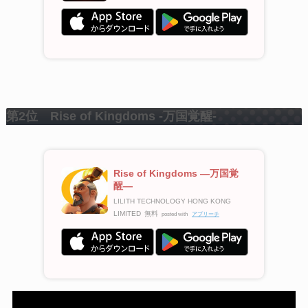
第2位 Rise of Kingdoms -万国覚醒-
Rise of Kingdoms ―万国覚
醒―
LILITH TECHNOLOGY HONG KONG
LIMITED
無料
posted with
アプリーチ