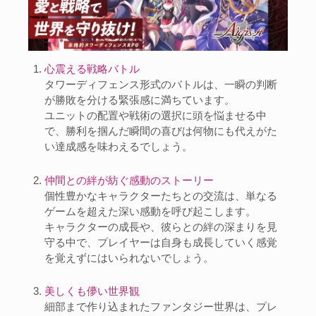
心震える戦略バトル
タワーディフェンス形式のバトルは、一瞬の判断
が勝敗を分ける緊張感に満ちています。
ユニットの配置や戦術の選択に頭を悩ませる中
で、勝利を掴んだ瞬間の喜びは何物にも代えがた
い達成感を味わえるでしょう。
仲間との絆が紡ぐ感動のストーリー
個性豊かなキャラクターたちとの交流は、単なる
ゲームを超えた深い感動を呼び起こします。
キャラクターの成長や、彼らとの絆の深まりを見
守る中で、プレイヤーは自身も成長していく感覚
を覚えずにはいられないでしょう。
美しくも儚い世界観
細部まで作り込まれたファンタジー世界は、プレ