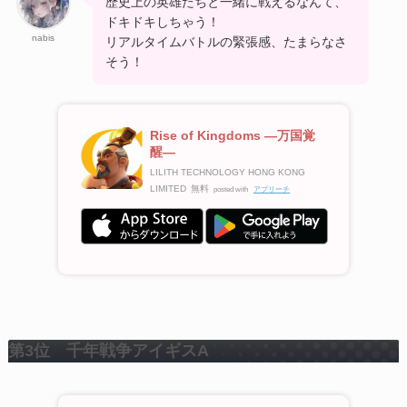
歴史上の英雄たちと一緒に戦えるなんて、
ドキドキしちゃう！
nabis
リアルタイムバトルの緊張感、たまらなさ
そう！
Rise of Kingdoms ―万国覚
醒―
LILITH TECHNOLOGY HONG KONG
LIMITED
無料
posted with
アプリーチ
第3位 千年戦争アイギスA