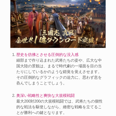
歴史を彷彿とさせる圧倒的な没入感
細部まで作り込まれた武将たちの姿や、広大な中
国大陸の景観は、まるで時代劇の一場面を目の当
たりにしているかのような錯覚を覚えさせます。
その圧倒的なグラフィックの迫力に、思わず息を
呑んでしまうことでしょう。
奥深い戦略性と爽快な大規模戦闘
最大200対200の大規模戦闘では、武将たちの個性
的な戦法を駆使しながら、緻密な戦略を立てるこ
とが勝利への鍵となります。