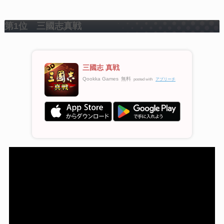
第1位 三國志真戦
三國志 真戦
Qookka Games
無料
posted with
アプリーチ