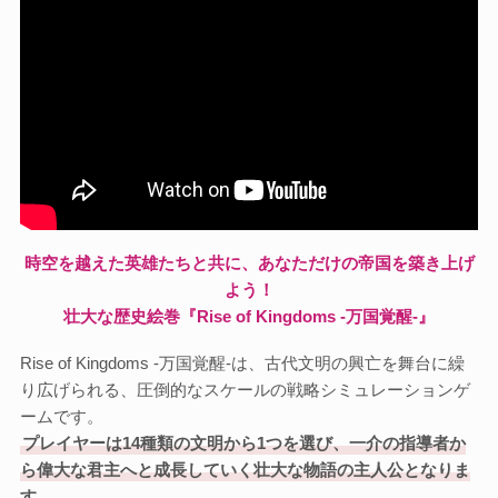
時空を越えた英雄たちと共に、あなただけの帝国を築き上げ
よう！
壮大な歴史絵巻『Rise of Kingdoms -万国覚醒-』
Rise of Kingdoms -万国覚醒-は、古代文明の興亡を舞台に繰
り広げられる、圧倒的なスケールの戦略シミュレーションゲ
ームです。
プレイヤーは14種類の文明から1つを選び、一介の指導者か
ら偉大な君主へと成長していく壮大な物語の主人公となりま
す。