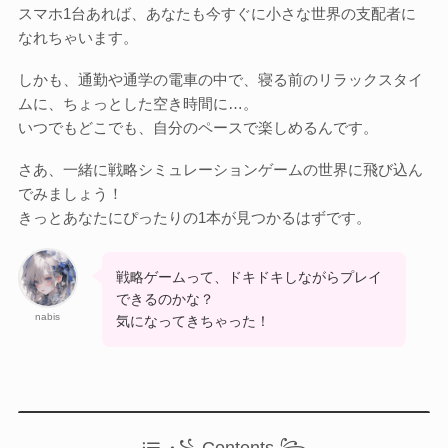
Otome Game
スマホ1台あれば、あなたも今すぐに小さな世界の支配者に
乙女ゲーム
なれちゃいます。
しかも、通勤や通学の電車の中で、寝る前のリラックスタイ
検索
ムに、ちょっとした空き時間に…。
いつでもどこでも、自分のペースで楽しめるんです。
検索
さあ、一緒に戦略シミュレーションゲームの世界に飛び込ん
でみましょう！
きっとあなたにぴったりの1本が見つかるはずです。
戦略ゲームって、ドキドキしながらプレイ
できるのかな？
nabis
気になってきちゃった！
꧁ Contents ꧂