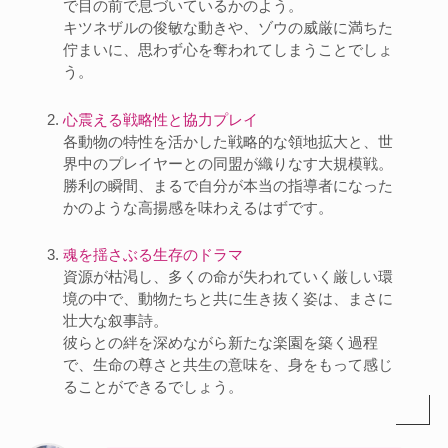
で目の前で息づいているかのよう。
キツネザルの俊敏な動きや、ゾウの威厳に満ちた
佇まいに、思わず心を奪われてしまうことでしょ
う。
心震える戦略性と協力プレイ
各動物の特性を活かした戦略的な領地拡大と、世
界中のプレイヤーとの同盟が織りなす大規模戦。
勝利の瞬間、まるで自分が本当の指導者になった
かのような高揚感を味わえるはずです。
魂を揺さぶる生存のドラマ
資源が枯渇し、多くの命が失われていく厳しい環
境の中で、動物たちと共に生き抜く姿は、まさに
壮大な叙事詩。
彼らとの絆を深めながら新たな楽園を築く過程
で、生命の尊さと共生の意味を、身をもって感じ
ることができるでしょう。