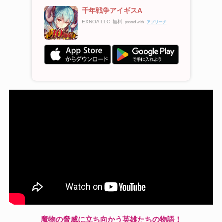
千年戦争アイギスA
EXNOA LLC
無料
posted with
アプリーチ
魔物の脅威に立ち向かう英雄たちの物語！