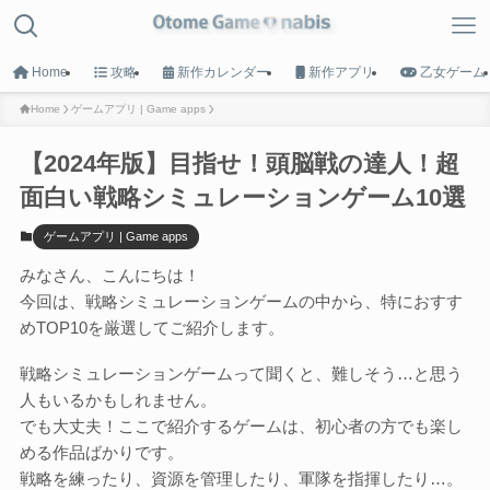
Home
攻略
新作カレンダー
新作アプリ
乙女ゲーム
Home
ゲームアプリ | Game apps
【2024年版】目指せ！頭脳戦の達人！超
MENU
面白い戦略シミュレーションゲーム10選
HOME
ゲームアプリ | Game apps
トップへ戻る
みなさん、こんにちは！
今回は、戦略シミュレーションゲームの中から、特におすす
Game List
めTOP10を厳選してご紹介します。
攻略タイトル一覧
戦略シミュレーションゲームって聞くと、難しそう…と思う
人もいるかもしれません。
Calender
でも大丈夫！ここで紹介するゲームは、初心者の方でも楽し
新作カレンダー
める作品ばかりです。
戦略を練ったり、資源を管理したり、軍隊を指揮したり…。