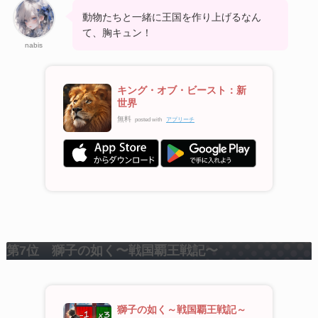
動物たちと一緒に王国を作り上げるなん
て、胸キュン！
nabis
キング・オブ・ビースト：新
世界
無料
posted with
アプリーチ
第7位 獅子の如く〜戦国覇王戦記〜
獅子の如く～戦国覇王戦記～