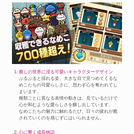
癒しの世界に浸る可愛いキャラクターデザイン
ぷるぷると揺れる姿、大きな目で見つめてくるな
めこたちの可愛らしさに、思わず心を奪われてし
まいます。
種類ごとに異なる表情や動きは、見ているだけで
心が和むような愛らしさを醸し出しています。
なめこたちの魅力に触れるたび、日々の疲れが癒
されていくのを感じずにはいられません。
心に響く成長物語