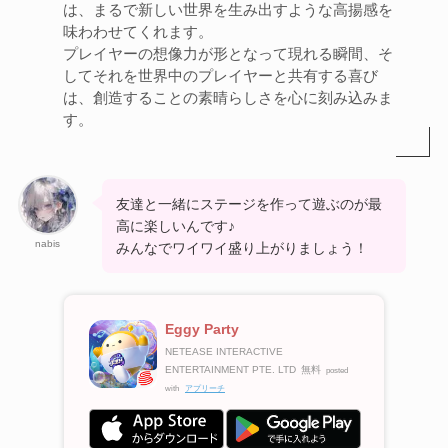
は、まるで新しい世界を生み出すような高揚感を
味わわせてくれます。
プレイヤーの想像力が形となって現れる瞬間、そ
してそれを世界中のプレイヤーと共有する喜び
は、創造することの素晴らしさを心に刻み込みま
す。
友達と一緒にステージを作って遊ぶのが最
高に楽しいんです♪
nabis
みんなでワイワイ盛り上がりましょう！
Eggy Party
NETEASE INTERACTIVE
ENTERTAINMENT PTE. LTD
無料
posted
with
アプリーチ