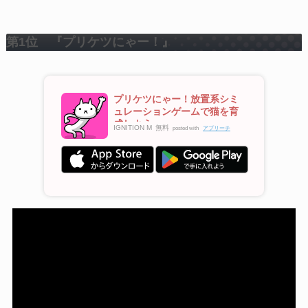
第1位 『プリケツにゃー！』
プリケツにゃー！放置系シミ
ュレーションゲームで猫を育
成しよう
IGNITION M
無料
posted with
アプリーチ