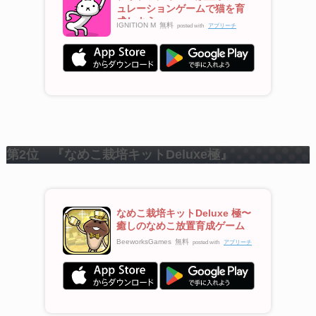
ュレーションゲームで猫を育
成しよう
IGNITION M
無料
posted with
アプリーチ
第2位 『なめこ栽培キットDeluxe極』
なめこ栽培キットDeluxe 極〜
癒しのなめこ放置育成ゲーム
BeeworksGames
無料
posted with
アプリーチ