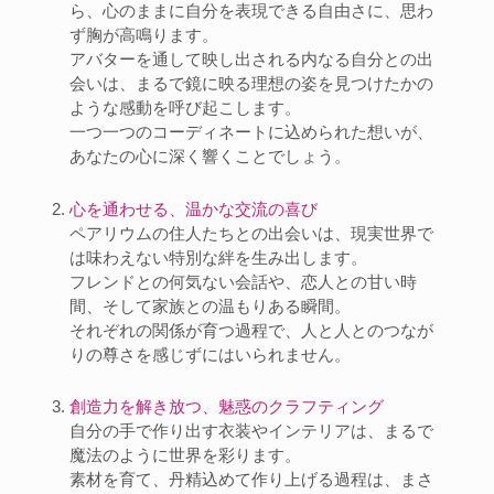
ら、心のままに自分を表現できる自由さに、思わ
ず胸が高鳴ります。
アバターを通して映し出される内なる自分との出
会いは、まるで鏡に映る理想の姿を見つけたかの
ような感動を呼び起こします。
一つ一つのコーディネートに込められた想いが、
あなたの心に深く響くことでしょう。
心を通わせる、温かな交流の喜び
ペアリウムの住人たちとの出会いは、現実世界で
は味わえない特別な絆を生み出します。
フレンドとの何気ない会話や、恋人との甘い時
間、そして家族との温もりある瞬間。
それぞれの関係が育つ過程で、人と人とのつなが
りの尊さを感じずにはいられません。
創造力を解き放つ、魅惑のクラフティング
自分の手で作り出す衣装やインテリアは、まるで
魔法のように世界を彩ります。
素材を育て、丹精込めて作り上げる過程は、まさ