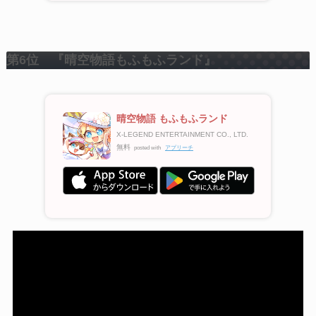
第6位 『晴空物語もふもふランド』
晴空物語 もふもふランド
X-LEGEND ENTERTAINMENT CO., LTD.
無料
posted with
アプリーチ