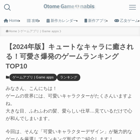
Home
攻略
新作カレンダー
新作アプリ
乙女ゲーム
Home
ゲームアプリ | Game apps
【2024年版】キュートなキャラに癒され
MENU
る！可愛さ爆発のゲームランキング
TOP10
HOME
トップへ戻る
ゲームアプリ | Game apps
ランキング
みなさん、こんにちは！
Game List
ゲームの世界には、可愛いキャラクターがたくさんいますよ
攻略タイトル一覧
ね。
大きな目、ふわふわの髪、愛らしい仕草…見ているだけで心
Calender
が和んでしまいます。
新作カレンダー
今回は、そんな「可愛いキャラクターデザイン」が魅力的な
ゲームを厳選してランキング形式でご紹介します！