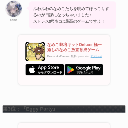
ふわふわのなめこたちを眺めてほっこりす
るのが日課になっちゃいました♪
nabis
ストレス解消には最高のゲームですよ！
なめこ栽培キットDeluxe 極〜
癒しのなめこ放置育成ゲーム
BeeworksGames
無料
posted with
アプリーチ
第3位：『Eggy Party』