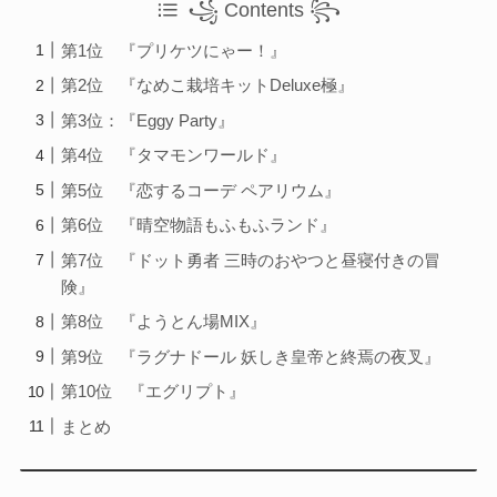
꧁ Contents ꧂
第1位 『プリケツにゃー！』
第2位 『なめこ栽培キットDeluxe極』
第3位：『Eggy Party』
第4位 『タマモンワールド』
第5位 『恋するコーデ ペアリウム』
第6位 『晴空物語もふもふランド』
第7位 『ドット勇者 三時のおやつと昼寝付きの冒
険』
第8位 『ようとん場MIX』
第9位 『ラグナドール 妖しき皇帝と終焉の夜叉』
第10位 『エグリプト』
まとめ