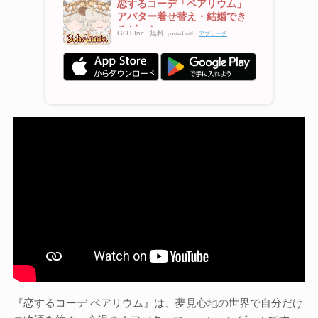
恋するコーデ「ペアリウム」
アバター着せ替え・結婚でき
るゲーム
GOT,Inc.
無料
posted with
アプリーチ
『恋するコーデ ペアリウム』は、夢見心地の世界で自分だけ