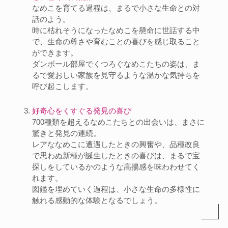
なめこを育てる過程は、まるで小さな生命との対
話のよう。
時に枯れそうになったなめこを懸命に世話する中
で、生命の尊さや育むことの喜びを感じ取ること
ができます。
ダンボール部屋でくつろぐなめこたちの姿は、ま
るで愛おしい家族を見守るような温かな気持ちを
呼び起こします。
好奇心をくすぐる発見の喜び
700種類を超えるなめこたちとの出会いは、まさに
驚きと発見の連続。
レアななめこに遭遇したときの興奮や、品種改良
で思わぬ新種が誕生したときの喜びは、まるで宝
探しをしているかのような高揚感を味わわせてく
れます。
図鑑を埋めていく過程は、小さな生命の多様性に
触れる感動的な体験となるでしょう。