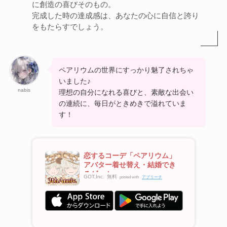
に創造の喜びそのもの。
完成した時の達成感は、あなたの心に自信と誇り
をもたらすでしょう。
ペアリウムの世界にすっかり魅了されちゃ
いました♪
nabis
理想の自分になれる喜びと、素敵な出会い
の連続に、毎日がときめきで溢れていま
す！
恋するコーデ「ペアリウム」
アバター着せ替え・結婚でき
るゲーム
GOT,Inc.
無料
posted with
アプリーチ