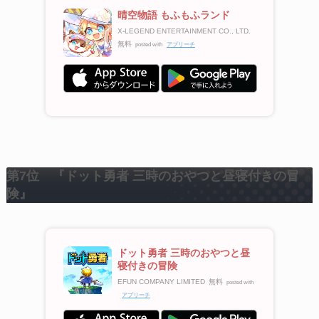
晴空物語 もふもふランド
X-LEGEND ENTERTAINMENT CO., LTD.
無料
posted with
アプリーチ
第7位 『ドット勇者 三時のおやつと昼寝付きの冒
険』
ドット勇者 三時のおやつと昼
寝付きの冒険
EFUN COMPANY LIMITED
無料
posted with
アプリーチ