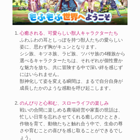
心癒される、可愛らしい獣人キャラクターたち
ふわふわの耳としっぽを持つ獣人たちの愛らしい
姿に、思わず胸がキュンとなります。
シシ族、キツネ族、ラビ族、ツバサ族の4種族から
選べるキャラクターたちは、それぞれが個性豊か
な魅力を放ち、共に冒険する中で深い絆を感じず
にはいられません。
獣神化して姿を変える瞬間は、まるで自分自身が
成長したかのような感動を呼び起こします。
のんびりと心和む、スローライフの楽しみ
戦いの合間に楽しめる農場経営や家畜の世話は、
忙しい日常を忘れさせてくれる癒しのひととき。
作物を育て、動物たちと触れ合う中で、生命の尊
さや育むことの喜びを感じ取ることができるでし
ょう。