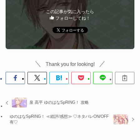
この記事が気に入ったら
フォローしてね！
Thank you for looking!
泉 高平 ゆのはなSpRING！ 攻略
ゆのはなSpRING！ ≪総評/感想≫ ♡ネタバレON/OFF
有♡