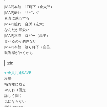
[MAP]本館｜1F廊下（金太郎）
[MAP]離れ｜リビング
素直に感心する
[MAP]離れ｜台所（宏太）
なんだか可愛い
[MAP]本館｜ロビー（高平）
食べるのが勿体ない
[MAP]本館｜渡り廊下（直昌）
親近感がわくかも
1章
♥ 全員共通SAVE
板場
福寿楼に残る
やんわり否定
詳しく聞く
気にならない