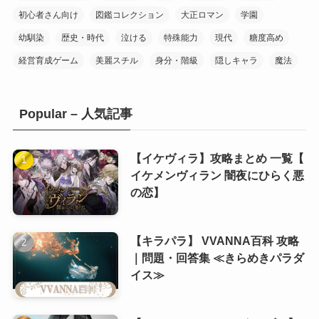
初心者さん向け
図鑑コレクション
大正ロマン
学園
(10)
幼馴染
歴史・時代
泣ける
特殊能力
現代
糖度高め
(7)
経営育成ゲーム
美麗スチル
身分・階級
隠しキャラ
魔法
(20)
Popular – 人気記事
(10)
(10)
(1)
(10)
【イケヴィラ】攻略まとめ 一覧【
イケメンヴィラン 闇夜にひらく悪
(11)
の恋】
(8)
(6)
【キラパラ】 VVANNA百科 攻略
(8)
(5)
｜問題・回答集 ≪きらめきパラダ
(7)
(5)
イス≫
(8)