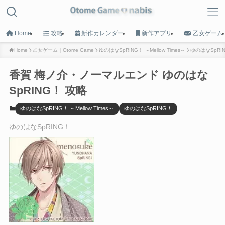
Home
攻略
新作カレンダー
新作アプリ
乙女ゲーム
Home
乙女ゲーム｜Otome Game
ゆのはなSpRING！ ～Mellow Times～
ゆのはなSpRI
香賀 梅ノ介・ノーマルエンド ゆのはな
MENU
SpRING！ 攻略
HOME
ゆのはなSpRING！ ～Mellow Times～
ゆのはなSpRING！
トップへ戻る
ゆのはなSpRING！
Game List
攻略タイトル一覧
Calender
新作カレンダー