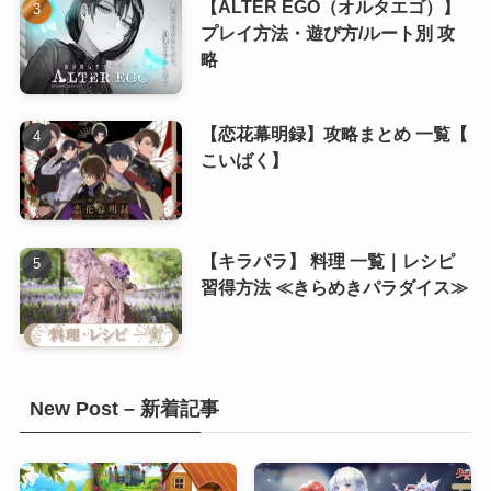
【ALTER EGO（オルタエゴ）】
(8)
プレイ方法・遊び方/ルート別 攻
略
(8)
(8)
【恋花幕明録】攻略まとめ 一覧【
こいばく】
【キラパラ】 料理 一覧｜レシピ
習得方法 ≪きらめきパラダイス≫
New Post – 新着記事