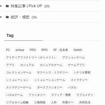
(1)
(12)
特集記事 | Pick UP
(20)
(6)
(10)
総評・感想
(16)
(2)
(6)
(8)
(1)
(7)
(7)
Tag
(1)
(1)
(1)
(7)
PC
pickup
PRG
RPG
SF・近未来
Switch
(2)
(1)
(9)
アイディアファクトリー（オトメイト）
アクションゲーム
(10)
アプリ
カジュアル
カジュアルゲーム
ゲームアプリ
(20)
コレクションゲーム
サスペンス・ミステリー
シナリオ重視
(6)
(1)
シミュレーション
シミュレーションゲーム
ストラテジー
(16)
(1)
ストラテジーゲーム
ダークファンタジー
パズル
(9)
(8)
パズルゲーム
ファンタジー
マフィア・警察
ラブコメディ
(1)
リアルタイム戦略
三角関係
人外
作業ゲー
共同生活
(3)
(8)