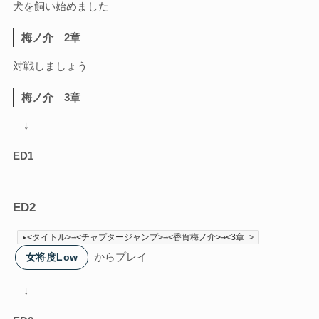
犬を飼い始めました
梅ノ介 2章
対戦しましょう
梅ノ介 3章
↓
ED1
ED2
▸<タイトル>→<チャプタージャンプ>→<香賀梅ノ介>→<3章 >
からプレイ
女将度Low
↓