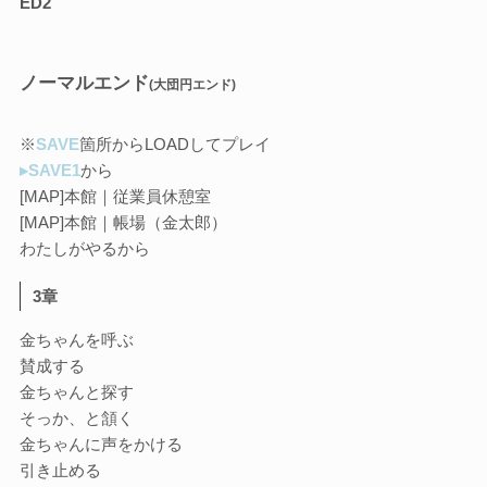
ED2
ノーマルエンド
(大団円エンド)
※
SAVE
箇所からLOADしてプレイ
▸SAVE1
から
[MAP]本館｜従業員休憩室
[MAP]本館｜帳場（金太郎）
わたしがやるから
3章
金ちゃんを呼ぶ
賛成する
金ちゃんと探す
そっか、と頷く
金ちゃんに声をかける
引き止める