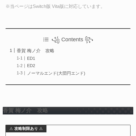
Otome Game
※当ページはSwitch版 Vita版に対応しています。
乙女ゲーム
検索
꧁ Contents ꧂
検索
香賀 梅ノ介 攻略
ED1
ED2
ノーマルエンド(大団円エンド)
香賀 梅ノ介 攻略
⚠
攻略制限あり
⚠