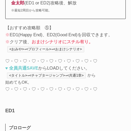
金太郎
(ED1 or ED2)攻略後、解放
※最短2周目から攻略可能。
【おすすめ攻略順 ⑤】
※
ED1(Happy End)、ED2(Good End)を回収できます。
※
クリア後、
おまけシナリオにスチル有り。
<おみや>→<プロフィール>→<おまけシナリオ>
♡・♡・♡・♡・♡・♡・♡・♡・♡・♡・♡
♥ 全員共通SAVE
からLOADしてください。
から
<タイトル>→<チャプタージャンプ>→<共通1章>
始めてもOK。
♡・♡・♡・♡・♡・♡・♡・♡・♡・♡・♡
ED1
プロローグ