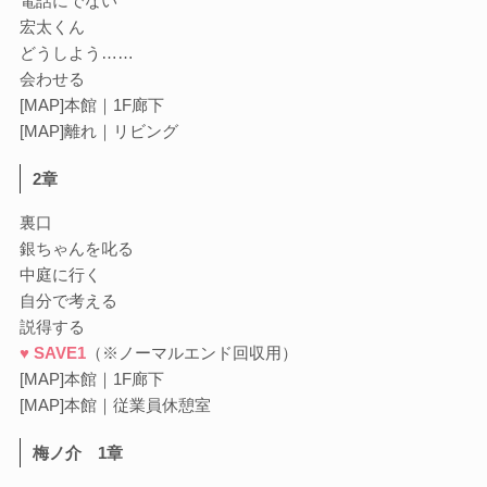
電話にでない
宏太くん
どうしよう……
会わせる
[MAP]本館｜1F廊下
[MAP]離れ｜リビング
2章
裏口
銀ちゃんを叱る
中庭に行く
自分で考える
説得する
♥ SAVE1
（※ノーマルエンド回収用）
[MAP]本館｜1F廊下
[MAP]本館｜従業員休憩室
梅ノ介 1章