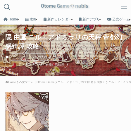
Home
攻略
新作カレンダー
新作アプリ
乙女ゲーム
隠 由鷹 ニル・アドミラリの天秤 帝都幻
MENU
惑綺譚 攻略
ニル・アドミラリの天秤 色ドリ撫子
HOME
ニル・アドミラリの天秤 帝都幻惑綺譚
トップへ戻る
Home
乙女ゲーム｜Otome Game
ニル・アドミラリの天秤 色ドリ撫子
ニル・アドミラリ
Game List
攻略タイトル一覧
Calender
新作カレンダー