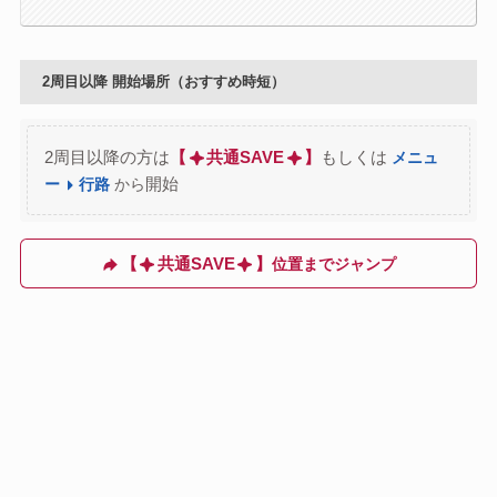
2周目以降 開始場所（おすすめ時短）
2周目以降の方は
【
共通SAVE
】
もしくは
メニュ
開始
ー
行路
から
【
共通SAVE
】
位置までジャンプ