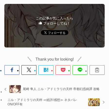
この記事が気に入ったら
フォローしてね！
Thank you for looking!
尾崎 隼人 ニル・アドミラリの天秤 帝都幻惑綺譚 攻略
ニル・アドミラリの天秤 ≪総評/感想≫ ネタバレ
ON/OFF有