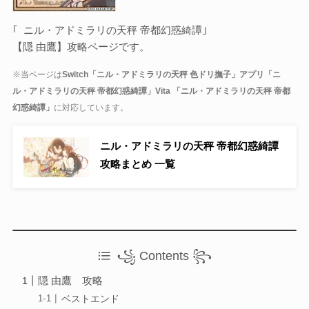
Otome Game
乙女ゲーム
｢ ニル・アドミラリの天秤 帝都幻惑綺譚｣
【隠 由鷹】攻略ページです。
検索
※当ページは
Switch「ニル・アドミラリの天秤 色ドリ撫子」アプリ「ニ
検索
ル・アドミラリの天秤 帝都幻惑綺譚」Vita 「ニル・アドミラリの天秤 帝都
幻惑綺譚」
に対応しています。
ニル・アドミラリの天秤 帝都幻惑綺譚
攻略まとめ 一覧
꧁ Contents ꧂
隠 由鷹 攻略
ベストエンド