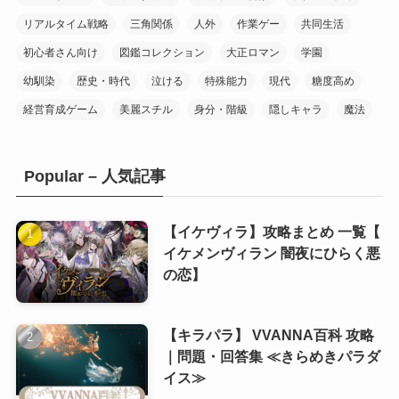
リアルタイム戦略
三角関係
人外
作業ゲー
共同生活
(3)
(8)
初心者さん向け
図鑑コレクション
大正ロマン
学園
(10)
幼馴染
歴史・時代
泣ける
特殊能力
現代
糖度高め
(7)
経営育成ゲーム
美麗スチル
身分・階級
隠しキャラ
魔法
(20)
Popular – 人気記事
(10)
(10)
(1)
(10)
【イケヴィラ】攻略まとめ 一覧【
イケメンヴィラン 闇夜にひらく悪
(11)
の恋】
(8)
(6)
【キラパラ】 VVANNA百科 攻略
(8)
(5)
｜問題・回答集 ≪きらめきパラダ
(7)
(5)
イス≫