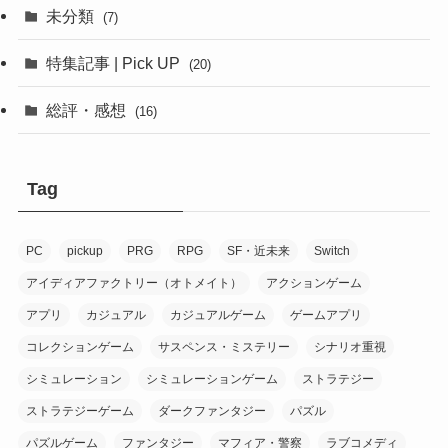
(1)
(10)
未分類
(7)
(1)
(12)
特集記事 | Pick UP
(20)
(6)
(10)
総評・感想
(16)
(2)
(6)
(8)
(1)
(7)
(7)
Tag
(1)
(1)
(1)
(7)
PC
pickup
PRG
RPG
SF・近未来
Switch
(2)
(1)
(9)
アイディアファクトリー（オトメイト）
アクションゲーム
(10)
アプリ
カジュアル
カジュアルゲーム
ゲームアプリ
(20)
コレクションゲーム
サスペンス・ミステリー
シナリオ重視
(6)
(1)
シミュレーション
シミュレーションゲーム
ストラテジー
(16)
(1)
ストラテジーゲーム
ダークファンタジー
パズル
(9)
(8)
パズルゲーム
ファンタジー
マフィア・警察
ラブコメディ
(1)