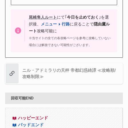
尾崎隼人ルート
にて｢
今日を止めておく
｣を選
択後、
メニュー
行路
に戻ることで
隠由鷹ル
ート
攻略可能に
※当サイトの全ての各攻略ページを参考に攻略していない
場合には解放できない可能性がございます。
ニル・アドミラリの天秤 帝都幻惑綺譚 ≪攻略順/
攻略制限≫
回収可能END
ハッピーエンド
バッドエンド