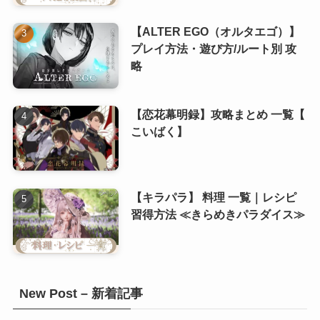
(8)
【ALTER EGO（オルタエゴ）】
(8)
プレイ方法・遊び方/ルート別 攻
略
(8)
(8)
【恋花幕明録】攻略まとめ 一覧【
こいばく】
【キラパラ】 料理 一覧｜レシピ
習得方法 ≪きらめきパラダイス≫
New Post – 新着記事