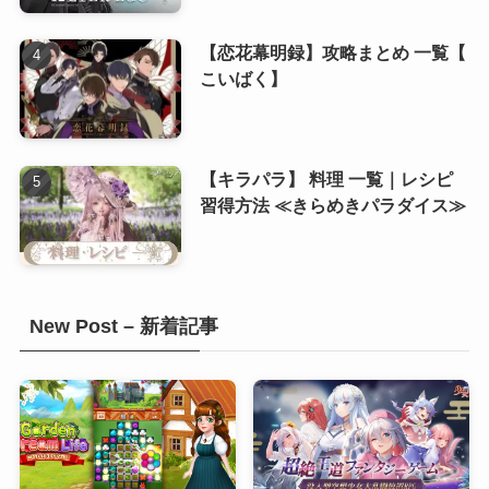
(8)
【恋花幕明録】攻略まとめ 一覧【
こいばく】
【キラパラ】 料理 一覧｜レシピ
習得方法 ≪きらめきパラダイス≫
New Post – 新着記事