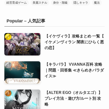
(7)
経営育成ゲーム
美麗スチル
身分・階級
隠しキャラ
魔法
(20)
Popular – 人気記事
(10)
(10)
(1)
(10)
【イケヴィラ】攻略まとめ 一覧【
イケメンヴィラン 闇夜にひらく悪
(11)
の恋】
(8)
(6)
【キラパラ】 VVANNA百科 攻略
(8)
(5)
｜問題・回答集 ≪きらめきパラダ
(7)
(5)
イス≫
(8)
【ALTER EGO（オルタエゴ）】
(8)
プレイ方法・遊び方/ルート別 攻
略
(8)