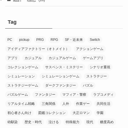
(2)
(6)
(8)
(1)
(7)
(7)
Tag
(1)
(1)
(1)
(7)
PC
pickup
PRG
RPG
SF・近未来
Switch
(2)
(1)
(9)
アイディアファクトリー（オトメイト）
アクションゲーム
(10)
アプリ
カジュアル
カジュアルゲーム
ゲームアプリ
(20)
コレクションゲーム
サスペンス・ミステリー
シナリオ重視
(6)
(1)
シミュレーション
シミュレーションゲーム
ストラテジー
(16)
(1)
ストラテジーゲーム
ダークファンタジー
パズル
(9)
(8)
パズルゲーム
ファンタジー
マフィア・警察
ラブコメディ
(1)
リアルタイム戦略
三角関係
人外
作業ゲー
共同生活
(3)
(8)
初心者さん向け
図鑑コレクション
大正ロマン
学園
(10)
幼馴染
歴史・時代
泣ける
特殊能力
現代
糖度高め