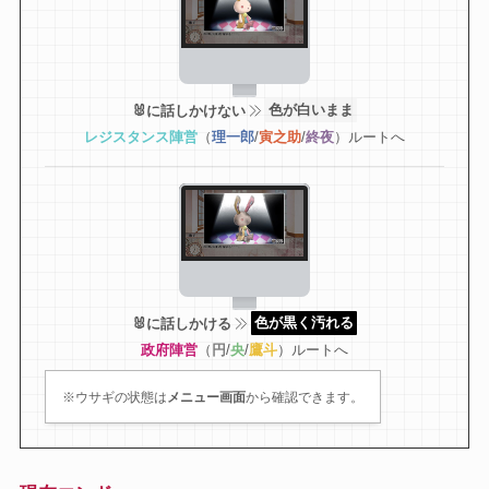
🐰に話しかけない
色が白いまま
レジスタンス陣営
（
理一郎
/
寅之助
/
終夜
）ルートへ
🐰に話しかける
色が黒く汚れる
政府陣営
（
円
/
央
/
鷹斗
）ルートへ
※ウサギの状態は
メニュー画面
から確認できます。