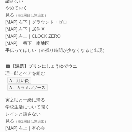
話さない
やめておく
見る
（※2周目以降追加）
[MAP] 右下｜グラウンド・ゼロ
[MAP] 左下｜居住区
[MAP] 左上｜CLOCK ZERO
[MAP] 一番下｜南地区
手伝ってほしい（※残り時間が少なくなると出現）
【課題】プリンにしょうゆでウニ
理一郎とペアを組む
A. 紅い炎
A. カラメルソース
寅之助と一緒に帰る
学校生活について聞く
レインと話さない
見る
（※2周目以降追加）
[MAP] 右上｜有心会