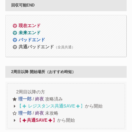
回収可能END
現在エンド
未来エンド
バッドエンド
共通バッドエンド
（全員共通）
2周目以降 開始場所（おすすめ時短）
2周目以降の方
理一郎
/
終夜
攻略済み
【
レジスタンス共通SAVE
】
から開始
理一郎
/
終夜
未攻略
【
共通SAVE
】
から開始