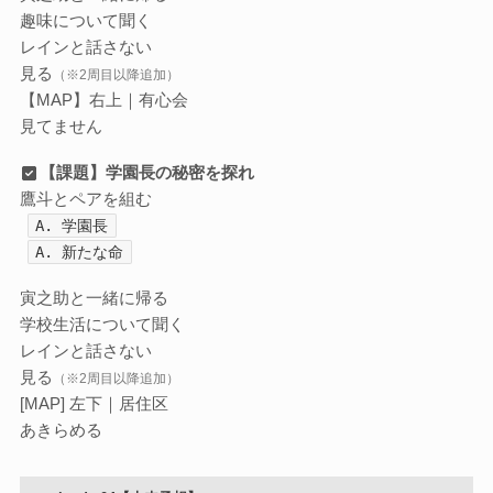
趣味について聞く
レインと話さない
見る
（※2周目以降追加）
【MAP】右上｜有心会
見てません
【課題】学園長の秘密を探れ
鷹斗とペアを組む
A. 学園長
A. 新たな命
寅之助と一緒に帰る
学校生活について聞く
レインと話さない
見る
（※2周目以降追加）
[MAP] 左下｜居住区
あきらめる