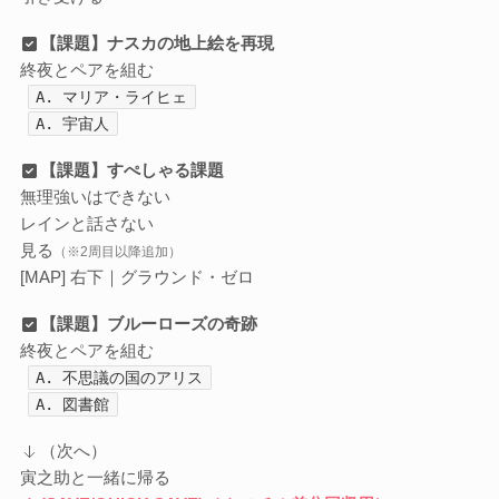
【課題】ナスカの地上絵を再現
終夜とペアを組む
A. マリア・ライヒェ
A. 宇宙人
【課題】すぺしゃる課題
無理強いはできない
レインと話さない
見る
（※2周目以降追加）
[MAP] 右下｜グラウンド・ゼロ
【課題】ブルーローズの奇跡
終夜とペアを組む
A. 不思議の国のアリス
A. 図書館
（次へ）
寅之助と一緒に帰る