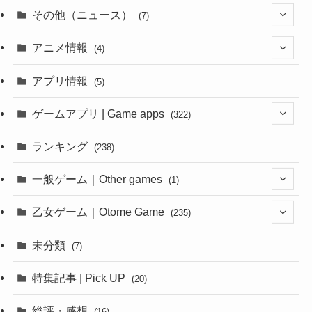
その他（ニュース）
(7)
(1)
アニメ情報
(4)
(1)
(1)
アプリ情報
(5)
(4)
ゲームアプリ | Game apps
(322)
(1)
ランキング
(238)
(1)
一般ゲーム｜Other games
(1)
(8)
(1)
乙女ゲーム｜Otome Game
(235)
(1)
(10)
未分類
(7)
(1)
(12)
特集記事 | Pick UP
(20)
(6)
(10)
総評・感想
(16)