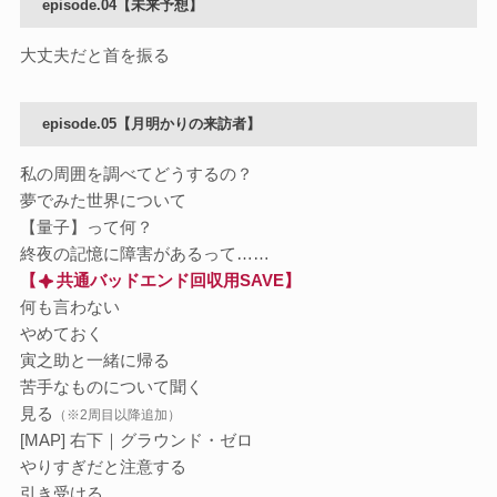
episode.04【未来予想】
大丈夫だと首を振る
episode.05【月明かりの来訪者】
私の周囲を調べてどうするの？
夢でみた世界について
【量子】って何？
終夜の記憶に障害があるって……
【
共通バッドエンド回収用SAVE】
何も言わない
やめておく
寅之助と一緒に帰る
苦手なものについて聞く
見る
（※2周目以降追加）
[MAP] 右下｜グラウンド・ゼロ
やりすぎだと注意する
引き受ける