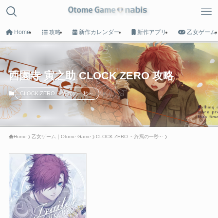
Home
攻略
新作カレンダー
新作アプリ
乙女ゲーム
MENU
西園寺 寅之助 CLOCK ZERO 攻略
CLOCK ZERO ～終焉の一秒～
HOME
トップへ戻る
Home
乙女ゲーム｜Otome Game
CLOCK ZERO ～終焉の一秒～
Game List
攻略タイトル一覧
Calender
新作カレンダー