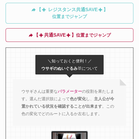
【
レジスタンス共通SAVE
】
位置までジャンプ
【
共通SAVE
】
位置までジャンプ
＼知っておくと便利！／
ウサギのぬいぐるみ
🐰について
ウサギさんは重要な
パラメーター
の役割を果たしま
す。
選んだ選択肢によって
色が変化
し、
主人公が今
置かれている状況を確認することが出来ます
。この
色の変化でどのルートに入るか左右します。