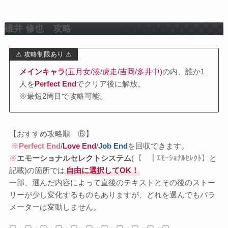
碓井 修也
攻略
⚠ 攻略制限あり ⚠
メインキャラ
(五月女/湊/虎走/吉岡/多井中)
の内、誰か1
人を
Perfect End
でクリア後に解放。
※最短2周目で攻略可能。
【おすすめ攻略順 ⑥】
※
Perfect End
/
Love End
/
Job End
を回収できます。
※
エモーショナルセレクトシステム
(
【 ｜ｴﾓｰｼｮﾅﾙｾﾚｸﾄ】
と
記載)の箇所では
自由に選択してOK！
一部、選んだ内容によって直後のテキストとその後のストー
リーが少し変化するものもありますが、どれを選んでもパラ
メーターは変動しません。