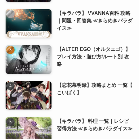
(8)
(6)
【キラパラ】 VVANNA百科 攻略
(8)
(5)
｜問題・回答集 ≪きらめきパラダ
(7)
(5)
イス≫
(8)
【ALTER EGO（オルタエゴ）】
(8)
プレイ方法・遊び方/ルート別 攻
略
(8)
(8)
【恋花幕明録】攻略まとめ 一覧【
こいばく】
【キラパラ】 料理 一覧｜レシピ
習得方法 ≪きらめきパラダイス≫