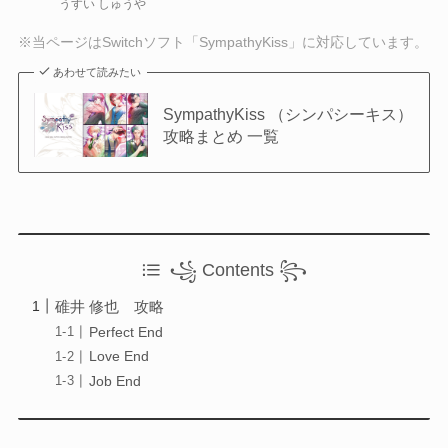
うすい しゅうや
Otome Game
乙女ゲーム
※当ページはSwitchソフト「SympathyKiss」に対応しています。
あわせて読みたい
検索
SympathyKiss （シンパシーキス）
検索
攻略まとめ 一覧
꧁ Contents ꧂
碓井 修也 攻略
Perfect End
Love End
Job End