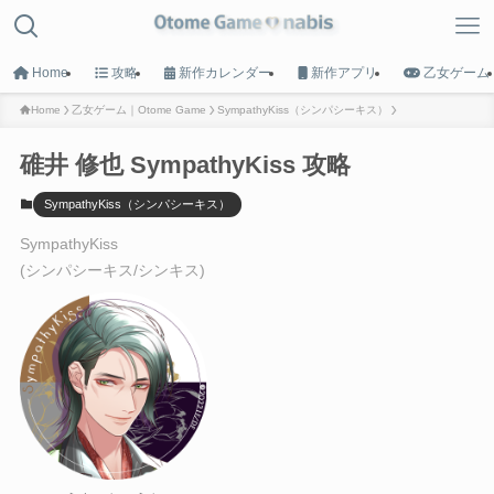
Home
攻略
新作カレンダー
新作アプリ
乙女ゲーム
Home
乙女ゲーム｜Otome Game
SympathyKiss（シンパシーキス）
碓井 修也 SympathyKiss 攻略
MENU
SympathyKiss（シンパシーキス）
HOME
SympathyKiss
トップへ戻る
(シンパシーキス/シンキス)
Game List
攻略タイトル一覧
Calender
新作カレンダー