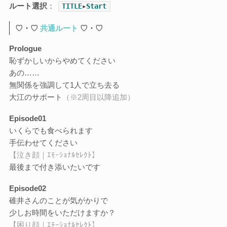
ルート選択
：
TITLE
▸
Start
♡・♡
共通ルート
♡・♡
Prologue
恥ずかしいからやめてください
あの……
無関係を強調して1人で立ち去る
大江のサポート
（※2周目以降追加）
Episode01
いくらでも食べられます
手伝わせてください
【泣き顔｜ｴﾓｰｼｮﾅﾙｾﾚｸﾄ】
最後まで付き添いたいです
Episode02
碓井さんのことが気がかりで
少しお時間をいただけますか？
【困り顔｜ｴﾓｰｼｮﾅﾙｾﾚｸﾄ】