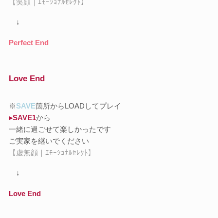
【笑顔｜ｴﾓｰｼｮﾅﾙｾﾚｸﾄ】
↓
Perfect End
Love End
※
SAVE
箇所からLOADしてプレイ
▸SAVE1
から
一緒に過ごせて楽しかったです
ご実家を継いでください
【虚無顔｜ｴﾓｰｼｮﾅﾙｾﾚｸﾄ】
↓
Love End