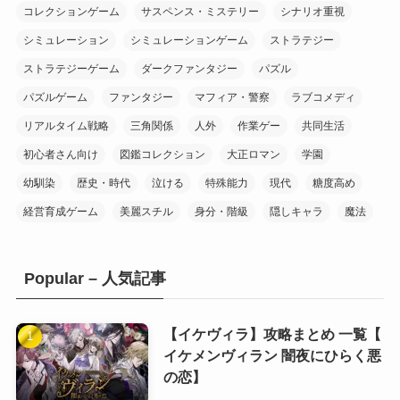
コレクションゲーム
サスペンス・ミステリー
シナリオ重視
(6)
(1)
シミュレーション
シミュレーションゲーム
ストラテジー
(16)
(1)
ストラテジーゲーム
ダークファンタジー
パズル
(9)
(8)
パズルゲーム
ファンタジー
マフィア・警察
ラブコメディ
(1)
リアルタイム戦略
三角関係
人外
作業ゲー
共同生活
(3)
(8)
初心者さん向け
図鑑コレクション
大正ロマン
学園
(10)
幼馴染
歴史・時代
泣ける
特殊能力
現代
糖度高め
(7)
経営育成ゲーム
美麗スチル
身分・階級
隠しキャラ
魔法
(20)
Popular – 人気記事
(10)
(10)
(1)
(10)
【イケヴィラ】攻略まとめ 一覧【
イケメンヴィラン 闇夜にひらく悪
(11)
の恋】