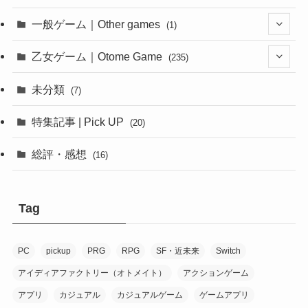
(1)
一般ゲーム｜Other games
(1)
(8)
(1)
乙女ゲーム｜Otome Game
(235)
(1)
(10)
未分類
(7)
(1)
(12)
特集記事 | Pick UP
(20)
(6)
(10)
総評・感想
(16)
(2)
(6)
(8)
(1)
(7)
(7)
Tag
(1)
(1)
(1)
(7)
PC
pickup
PRG
RPG
SF・近未来
Switch
(2)
(1)
(9)
アイディアファクトリー（オトメイト）
アクションゲーム
(10)
アプリ
カジュアル
カジュアルゲーム
ゲームアプリ
(20)