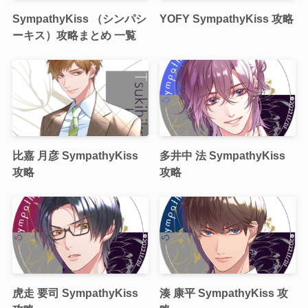
SympathyKiss （シンパシ
YOFY SympathyKiss 攻略
ーキス）攻略まとめ 一覧
比嘉 月彦 SympathyKiss
多井中 法 SympathyKiss
攻略
攻略
虎走 要司 SympathyKiss
湊 康平 SympathyKiss 攻