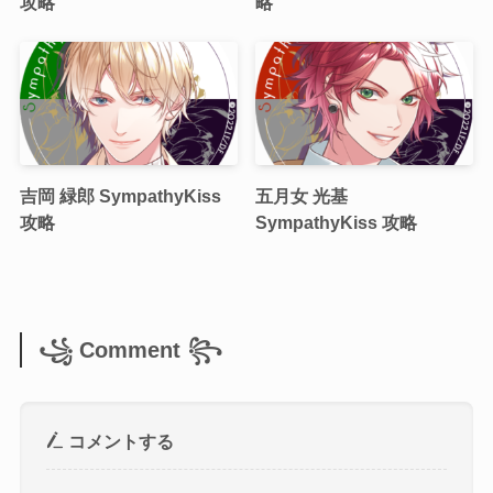
攻略
略
吉岡 緑郎 SympathyKiss
五月女 光基
攻略
SympathyKiss 攻略
꧁ Comment ꧂
コメントする