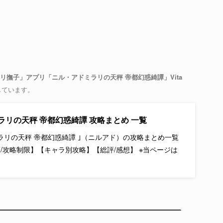
色ドリ撫子」アプリ「ニル・アドミラリの天秤 帝都幻惑綺譚」Vita
しています。
ラリの天秤 帝都幻惑綺譚 攻略まとめ 一覧
ミラリの天秤 帝都幻惑綺譚 ｣（ニルアド）の攻略まとめ一覧
順/攻略制限】【キャラ別攻略】【総評/感想】 ※当ページは