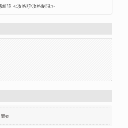
惑綺譚 ≪攻略順/攻略制限≫
ら開始