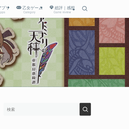
アプリ
乙女ゲーム
総評｜感想
pps
Category
Game review