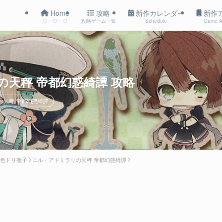
Home
攻略
新作カレンダー
新作
♡・♡・♡
攻略ゲーム一覧
Schedule
Game A
の天秤 帝都幻惑綺譚 攻略
の天秤 帝都幻惑綺譚
 色ドリ撫子
ニル・アドミラリの天秤 帝都幻惑綺譚