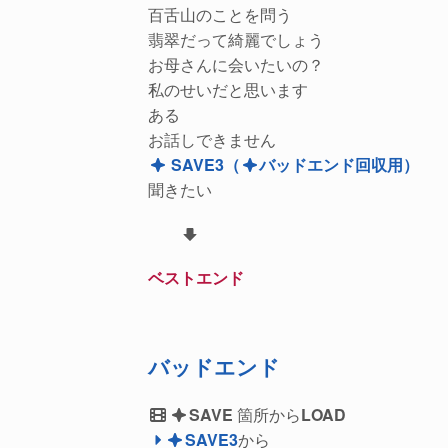
百舌山のことを問う
翡翠だって綺麗でしょう
お母さんに会いたいの？
私のせいだと思います
ある
お話しできません
SAVE3
（
バッドエンド回収用）
聞きたい
ベストエンド
バッドエンド
SAVE
箇所から
LOAD
SAVE3
から