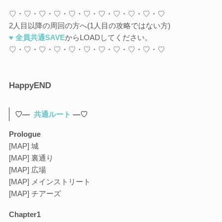
♡・♡・♡・♡・♡・♡・♡・♡・♡・♡・♡
2人目以降の周回の方へ(1人目の攻略ではない方)
♥ 全員共通SAVE
からLOADしてください。
♡・♡・♡・♡・♡・♡・♡・♡・♡・♡・♡
HappyEND
♡—
共通ルート
—♡
Prologue
[MAP] 城
[MAP] 裏通り
[MAP] 広場
[MAP] メインストリート
[MAP] チアーズ
Chapter1