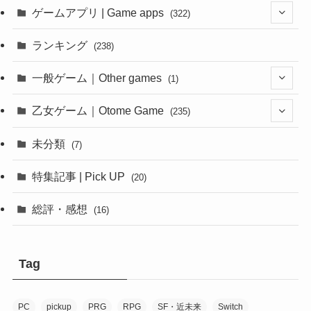
(4)
ゲームアプリ | Game apps
(322)
(1)
ランキング
(238)
(1)
一般ゲーム｜Other games
(1)
(8)
(1)
乙女ゲーム｜Otome Game
(235)
(1)
(10)
未分類
(7)
(1)
(12)
特集記事 | Pick UP
(20)
(6)
(10)
総評・感想
(16)
(2)
(6)
(8)
(1)
(7)
(7)
Tag
(1)
(1)
(1)
(7)
PC
pickup
PRG
RPG
SF・近未来
Switch