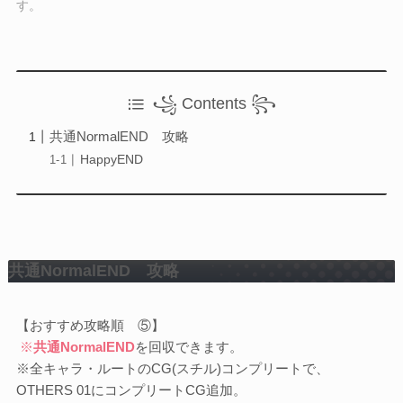
Otome Game
す。
乙女ゲーム
検索
꧁ Contents ꧂
検索
共通NormalEND 攻略
HappyEND
共通NormalEND 攻略
【おすすめ攻略順 ⑤】
※
共通NormalEND
を回収できます。
※全キャラ・ルートのCG(スチル)コンプリートで、
OTHERS 01にコンプリートCG追加。