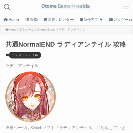
Home
攻略
新作カレンダー
新作アプリ
乙女ゲーム
Home
乙女ゲーム｜Otome Game
ラディアンテイル
共通NormalEND ラディアンテイル 攻略
MENU
ラディアンテイル
HOME
ラディアンテイル
トップへ戻る
Game List
攻略タイトル一覧
Calender
新作カレンダー
※当ページはSwitchソフト「ラディアンテイル」に対応していま