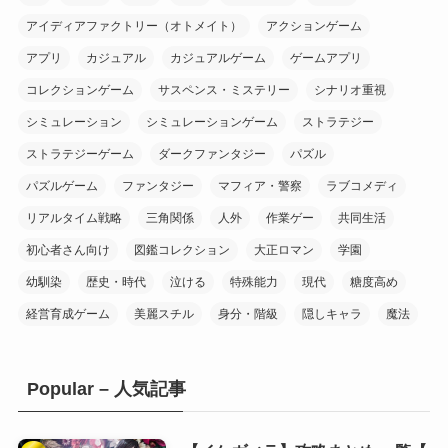
(2)
(1)
(9)
アイディアファクトリー（オトメイト）
アクションゲーム
(10)
アプリ
カジュアル
カジュアルゲーム
ゲームアプリ
(20)
コレクションゲーム
サスペンス・ミステリー
シナリオ重視
(6)
(1)
シミュレーション
シミュレーションゲーム
ストラテジー
(16)
(1)
ストラテジーゲーム
ダークファンタジー
パズル
(9)
(8)
パズルゲーム
ファンタジー
マフィア・警察
ラブコメディ
(1)
リアルタイム戦略
三角関係
人外
作業ゲー
共同生活
(3)
(8)
初心者さん向け
図鑑コレクション
大正ロマン
学園
(10)
幼馴染
歴史・時代
泣ける
特殊能力
現代
糖度高め
(7)
経営育成ゲーム
美麗スチル
身分・階級
隠しキャラ
魔法
(20)
Popular – 人気記事
(10)
(10)
(1)
(10)