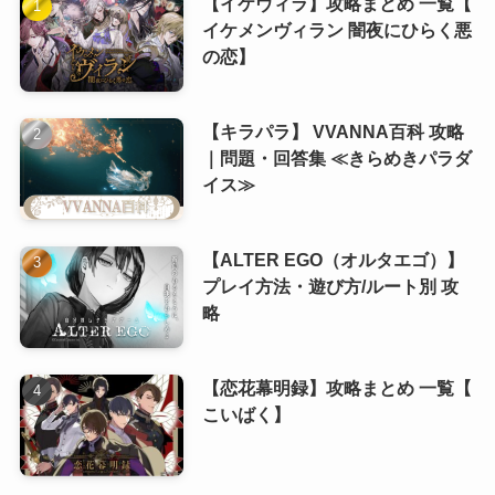
【イケヴィラ】攻略まとめ 一覧【
イケメンヴィラン 闇夜にひらく悪
(11)
の恋】
(8)
(6)
【キラパラ】 VVANNA百科 攻略
(8)
(5)
｜問題・回答集 ≪きらめきパラダ
(7)
(5)
イス≫
(8)
【ALTER EGO（オルタエゴ）】
(8)
プレイ方法・遊び方/ルート別 攻
略
(8)
(8)
【恋花幕明録】攻略まとめ 一覧【
こいばく】