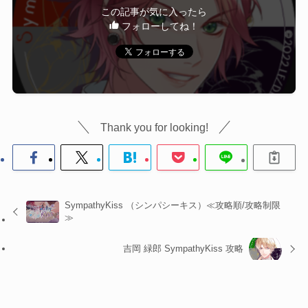
この記事が気に入ったら
フォローしてね！
Thank you for looking!
SympathyKiss （シンパシーキス）≪攻略順/攻略制限
≫
吉岡 緑郎 SympathyKiss 攻略