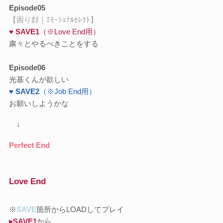
Episode05
【困り顔｜ｴﾓｰｼｮﾅﾙｾﾚｸﾄ】
♥ SAVE1
（※Love End用）
粛々とやるべきことをする
Episode06
光基くんが欲しい
♥ SAVE2
（※Job End用）
お願いしようかな
↓
Perfect End
Love End
※
SAVE
箇所からLOADしてプレイ
▸SAVE1
から