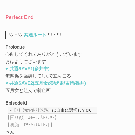
Perfect End
♡・♡
共通ルート
♡・♡
Prologue
心配してくれてありがとうございます
おはようございます
♥ 共通SAVE1(多井中)
無関係を強調して1人で立ち去る
♥ 共通SAVE2(五月女/湊/虎走/吉岡/碓井)
五月女と組んで新企画
Episode01
▾
【
ｴﾓｰｼｮﾅﾙｾﾚｸﾄｼｽﾃﾑ】
は自由に選択してOK！
【困り顔｜ｴﾓｰｼｮﾅﾙｾﾚｸﾄ】
【笑顔｜ｴﾓｰｼｮﾅﾙｾﾚｸﾄ】
うん