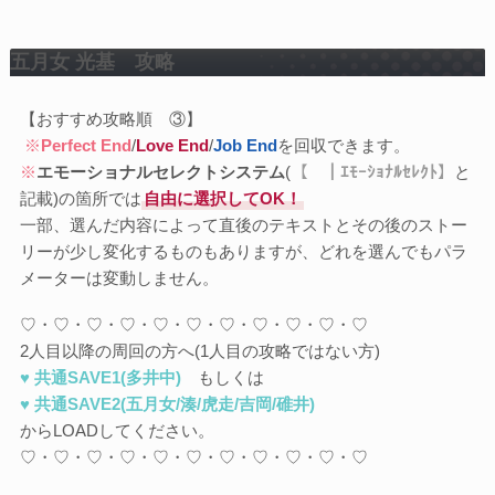
五月女 光基
攻略
【おすすめ攻略順 ③】
※
Perfect End
/
Love End
/
Job End
を回収できます。
※
エモーショナルセレクトシステム
(
【 ｜ｴﾓｰｼｮﾅﾙｾﾚｸﾄ】
と
記載)の箇所では
自由に選択してOK！
一部、選んだ内容によって直後のテキストとその後のストー
リーが少し変化するものもありますが、どれを選んでもパラ
メーターは変動しません。
♡・♡・♡・♡・♡・♡・♡・♡・♡・♡・♡
2人目以降の周回の方へ(1人目の攻略ではない方)
♥ 共通SAVE1(多井中)
もしくは
♥ 共通SAVE2(五月女/湊/虎走/吉岡/碓井)
からLOADしてください。
♡・♡・♡・♡・♡・♡・♡・♡・♡・♡・♡