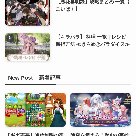
【恋花幕明録】攻略まとめ 一覧【
こいばく】
【キラパラ】 料理 一覧｜レシピ
習得方法 ≪きらめきパラダイス≫
New Post – 新着記事
【ギガ不要】通信制限の不
時空を超える！歴史の英雄