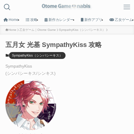
Home
攻略
新作カレンダー
新作アプリ
乙女ゲーム
Home
乙女ゲーム｜Otome Game
SympathyKiss（シンパシーキス）
五月女 光基 SympathyKiss 攻略
MENU
SympathyKiss（シンパシーキス）
HOME
SympathyKiss
トップへ戻る
(シンパシーキス/シンキス)
Game List
攻略タイトル一覧
Calender
新作カレンダー