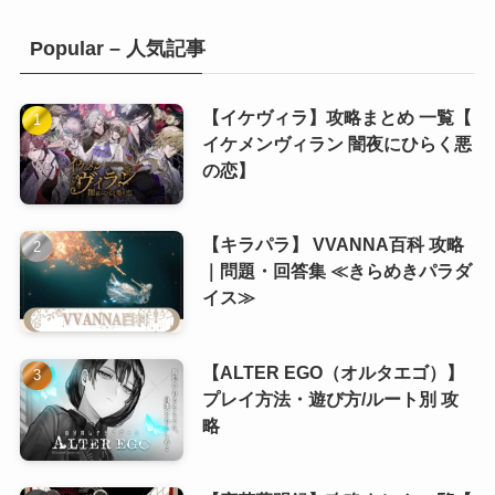
(20)
Popular – 人気記事
(10)
(10)
(1)
(10)
【イケヴィラ】攻略まとめ 一覧【
イケメンヴィラン 闇夜にひらく悪
(11)
の恋】
(8)
(6)
【キラパラ】 VVANNA百科 攻略
(8)
(5)
｜問題・回答集 ≪きらめきパラダ
(7)
(5)
イス≫
(8)
【ALTER EGO（オルタエゴ）】
(8)
プレイ方法・遊び方/ルート別 攻
略
(8)
(8)