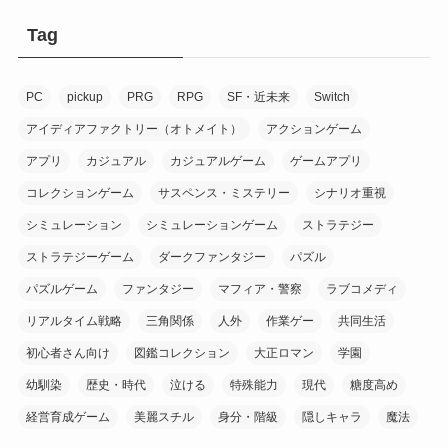
(1)
(7)
(7)
Tag
(1)
(1)
(1)
(7)
PC
pickup
PRG
RPG
SF・近未来
Switch
(2)
(1)
(9)
アイディアファクトリー（オトメイト）
アクションゲーム
(10)
アプリ
カジュアル
カジュアルゲーム
ゲームアプリ
(20)
コレクションゲーム
サスペンス・ミステリー
シナリオ重視
(6)
(1)
シミュレーション
シミュレーションゲーム
ストラテジー
(16)
(1)
ストラテジーゲーム
ダークファンタジー
パズル
(9)
(8)
パズルゲーム
ファンタジー
マフィア・警察
ラブコメディ
(1)
リアルタイム戦略
三角関係
人外
作業ゲー
共同生活
(3)
(8)
初心者さん向け
図鑑コレクション
大正ロマン
学園
(10)
幼馴染
歴史・時代
泣ける
特殊能力
現代
糖度高め
(7)
経営育成ゲーム
美麗スチル
身分・階級
隠しキャラ
魔法