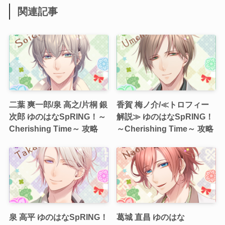
関連記事
二葉 爽一郎/泉 高之/片桐 銀
香賀 梅ノ介/≪トロフィー
次郎 ゆのはなSpRING！～
解説≫ ゆのはなSpRING！
Cherishing Time～ 攻略
～Cherishing Time～ 攻略
泉 高平 ゆのはなSpRING！
葛城 直昌 ゆのはな