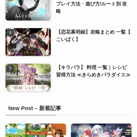
(8)
プレイ方法・遊び方/ルート別 攻
略
(8)
(8)
【恋花幕明録】攻略まとめ 一覧【
こいばく】
【キラパラ】 料理 一覧｜レシピ
習得方法 ≪きらめきパラダイス≫
New Post – 新着記事