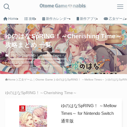
Home
攻略
新作カレンダー
新作アプリ
乙女ゲーム
ゆのはなSpRING！～Cherishing Time～
MENU
攻略まとめ 一覧
ゆのはなSpRING！ ～Mellow Times～
HOME
ゆのはなSpRING！ ～Cherishing Time～
トップへ戻る
Home
乙女ゲーム｜Otome Game
ゆのはなSpRING！ ～Mellow Times～
ゆのはなSpRING
Game List
攻略タイトル一覧
ゆのはなSpRING！～Cherishing Time～
ゆのはなSpRING！ ～Mellow
Calender
Times～ for Nintendo Switch
新作カレンダー
通常版