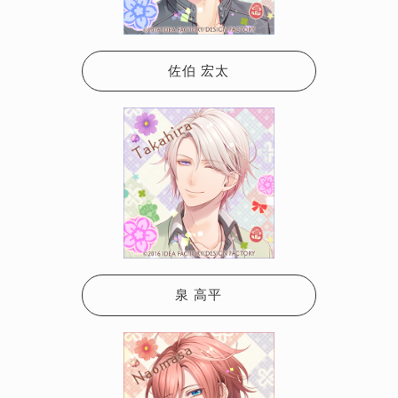
佐伯 宏太
泉 高平