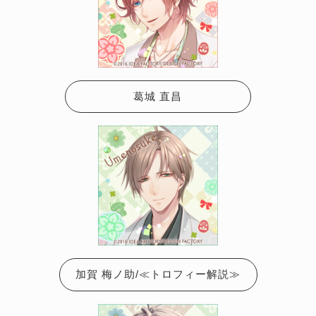
葛城 直昌
加賀 梅ノ助/≪トロフィー解説≫