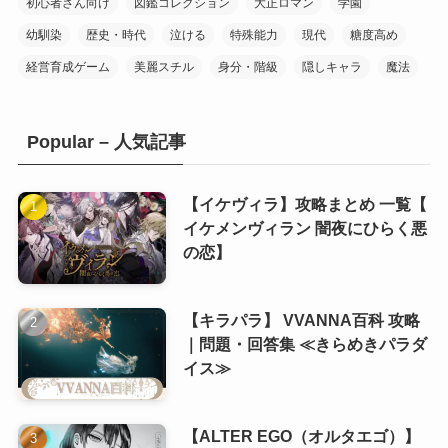
初心者さん向け
図鑑コレクション
大正ロマン
学園
(10)
幼馴染
歴史・時代
泣ける
特殊能力
現代
糖度高め
(7)
経営育成ゲーム
美麗スチル
身分・階級
隠しキャラ
魔法
(20)
Popular – 人気記事
(10)
(10)
(1)
(10)
【イケヴィラ】攻略まとめ 一覧【
イケメンヴィラン 闇夜にひらく悪
(11)
の恋】
(8)
(6)
【キラパラ】 VVANNA百科 攻略
(8)
(5)
｜問題・回答集 ≪きらめきパラダ
(7)
(5)
イス≫
(8)
【ALTER EGO（オルタエゴ）】