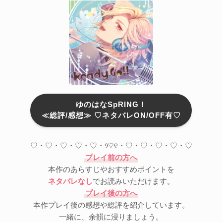
ゆのはなSpRING！
≪総評/感想≫ ♡ネタバレON/OFF有♡
♡・♡・♡・♡・♡・୨♡୧・♡・♡・♡・♡・♡
プレイ前の方へ
本作のあらすじやおすすめポイントを
ネタバレなし
でお読みいただけます。
プレイ後の方へ
本作プレイ後の感想や総評を紹介しています。
一緒に、余韻に浸りましょう。