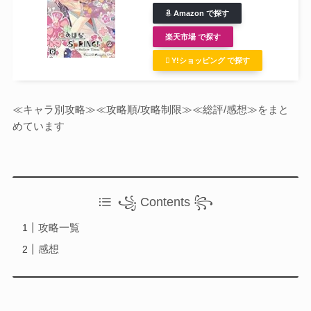
Otome Game
Amazon で探す
乙女ゲーム
楽天市場 で探す
Y!ショッピング で探す
検索
検索
≪キャラ別攻略≫≪攻略順/攻略制限≫≪総評/感想≫をまと
めています
꧁ Contents ꧂
攻略一覧
感想