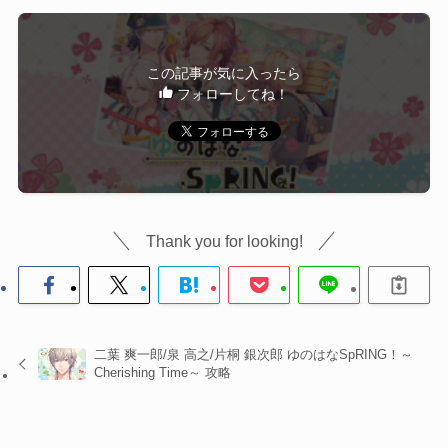
この記事が気に入ったら
フォローしてね！
Thank you for looking!
二葉 爽一郎/泉 高之/片桐 銀次郎 ゆのはなSpRING！～
Cherishing Time～ 攻略