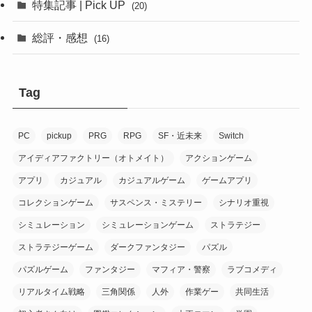
(12)
特集記事 | Pick UP
(20)
(6)
(10)
総評・感想
(16)
(2)
(6)
(8)
(1)
(7)
(7)
Tag
(1)
(1)
(1)
(7)
PC
pickup
PRG
RPG
SF・近未来
Switch
(2)
(1)
(9)
アイディアファクトリー（オトメイト）
アクションゲーム
(10)
アプリ
カジュアル
カジュアルゲーム
ゲームアプリ
(20)
コレクションゲーム
サスペンス・ミステリー
シナリオ重視
(6)
(1)
シミュレーション
シミュレーションゲーム
ストラテジー
(16)
(1)
ストラテジーゲーム
ダークファンタジー
パズル
(9)
(8)
パズルゲーム
ファンタジー
マフィア・警察
ラブコメディ
(1)
リアルタイム戦略
三角関係
人外
作業ゲー
共同生活
(3)
(8)