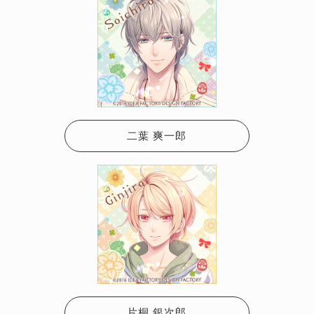
二葉 爽一郎
片桐 銀次郎